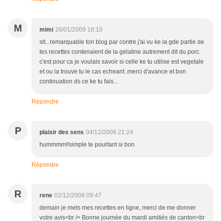
M
mimi
26/01/2009 18:10
slt...remarquable ton blog par contre j'ai vu ke la gde partie de
tes recettes contenaient de la gelatine autrement dit du porc.
c'est pour ca je voulais savoir si celle ke tu utilise est vegetale
et ou la trouve tu le cas echeant..merci d'avance et bon
continuation ds ce ke tu fais...
Répondre
P
plaisir des sens
04/12/2008 21:24
hummmm!!simple te pourtant si bon
Répondre
R
rene
02/12/2008 09:47
demain je mets mes recettes en ligne, merci de me donner
votre avis<br /> Bonne journée du mardi amitiés de canton<br