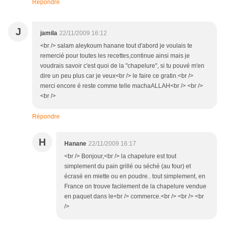
Répondre
J
jamila
22/11/2009 16:12
<br /> salam aleykoum hanane tout d'abord je voulais te
remercié pour toutes les recettes,continue ainsi mais je
voudrais savoir c'est quoi de la "chapelure", si tu pouvé m'en
dire un peu plus car je veux<br /> le faire ce gratin.<br />
merci encore é reste comme telle machaALLAH<br /> <br />
<br />
Répondre
H
Hanane
22/11/2009 16:17
<br /> Bonjour,<br /> la chapelure est tout
simplement du pain grillé ou séché (au four) et
écrasé en miette ou en poudre.. tout simplement, en
France on trouve facilement de la chapelure vendue
en paquet dans le<br /> commerce.<br /> <br /> <br
/>