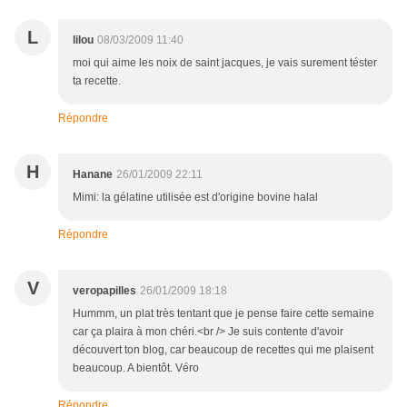
L
lilou
08/03/2009 11:40
moi qui aime les noix de saint jacques, je vais surement téster
ta recette.
Répondre
H
Hanane
26/01/2009 22:11
Mimi: la gélatine utilisée est d'origine bovine halal
Répondre
V
veropapilles
26/01/2009 18:18
Hummm, un plat très tentant que je pense faire cette semaine
car ça plaira à mon chéri.<br /> Je suis contente d'avoir
découvert ton blog, car beaucoup de recettes qui me plaisent
beaucoup. A bientôt. Véro
Répondre