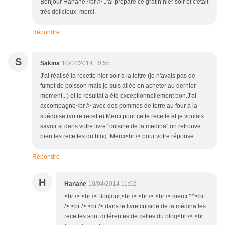
Bonjour Hanane,<br /> J'ai préparé ce gratin hier soir et c'était
très délicieux, merci.
Répondre
S
Sakina
10/04/2014 10:55
J'ai réalisé la recette hier soir à la lettre (je n'avais pas de
fumet de poisson mais je suis allée en acheter au dernier
moment...) et le résultat a été exceptionnellement bon.J'ai
accompagné<br /> avec des pommes de terre au four à la
suédoise (votre recette) Merci pour cette recette et je voulais
savoir si dans votre livre "cuisine de la medina" on retrouve
bien les recettes du blog. Merci<br /> pour votre réponse.
Répondre
H
Hanane
10/04/2014 11:02
<br /> <br /> Bonjour,<br /> <br /> <br /> merci ^^<br
/> <br /> <br /> dans le livre cuisine de la médina les
recettes sont différentes de celles du blog<br /> <br