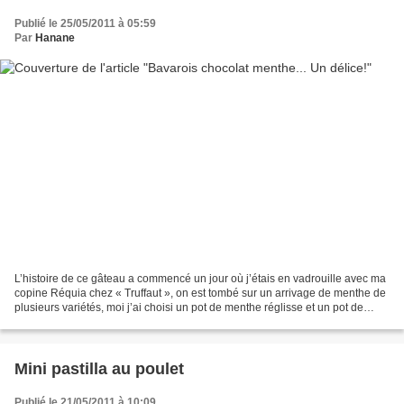
Publié le 25/05/2011 à 05:59
Par
Hanane
L’histoire de ce gâteau a commencé un jour où j’étais en vadrouille avec ma
copine Réquia chez « Truffaut », on est tombé sur un arrivage de menthe de
plusieurs variétés, moi j’ai choisi un pot de menthe réglisse et un pot de
menthe marocaine, et depuis...
Mini pastilla au poulet
Publié le 21/05/2011 à 10:09