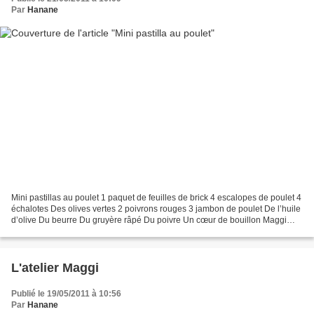
Par
Hanane
Mini pastillas au poulet 1 paquet de feuilles de brick 4 escalopes de poulet 4
échalotes Des olives vertes 2 poivrons rouges 3 jambon de poulet De l’huile
d’olive Du beurre Du gruyère râpé Du poivre Un cœur de bouillon Maggi
(volaille ou ail persil) Découper...
L'atelier Maggi
Publié le 19/05/2011 à 10:56
Par
Hanane