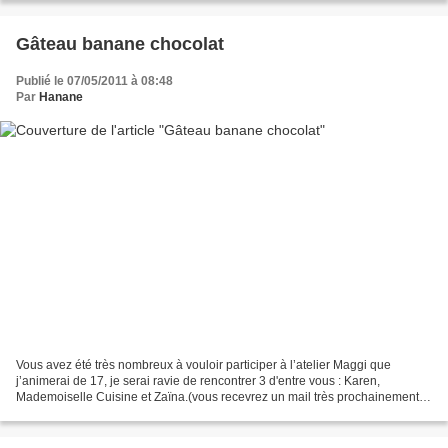
Gâteau banane chocolat
Publié le 07/05/2011 à 08:48
Par
Hanane
Vous avez été très nombreux à vouloir participer à l’atelier Maggi que
j’animerai de 17, je serai ravie de rencontrer 3 d'entre vous : Karen,
Mademoiselle Cuisine et Zaïna.(vous recevrez un mail très prochainement
pour les détails). Je n’avais que 3 places...