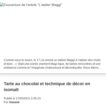
Comme vous le savez, le 17 j’ai animé un atelier Maggi à l’atelier des chefs,
et bien... c ’était une soirée vraiment Magi iique, de belles rencontres et une
ambiance comme je l’imaginais chaleureuse et décontractée. Nous étions 4
équipes (celles de Nawal,...
Tarte au chocolat et technique de décor en
isomalt
Publié le 17/05/2011 à 05:15
Par
Hanane