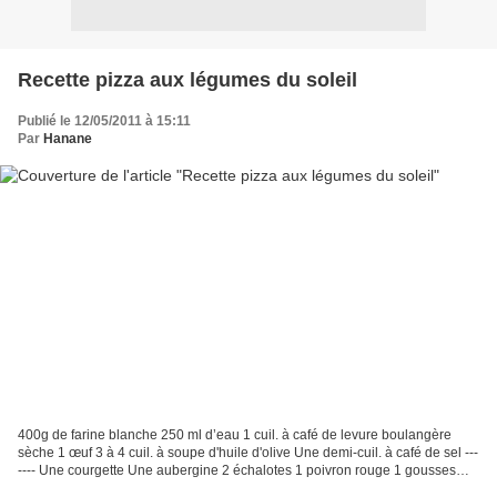
Recette pizza aux légumes du soleil
Publié le 12/05/2011 à 15:11
Par
Hanane
400g de farine blanche 250 ml d’eau 1 cuil. à café de levure boulangère
sèche 1 œuf 3 à 4 cuil. à soupe d'huile d'olive Une demi-cuil. à café de sel ---
---- Une courgette Une aubergine 2 échalotes 1 poivron rouge 1 gousses
d’ail 1 cuil. à soupe de persil...