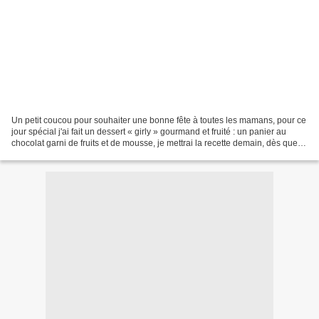
Un petit coucou pour souhaiter une bonne fête à toutes les mamans, pour ce
jour spécial j'ai fait un dessert « girly » gourmand et fruité : un panier au
chocolat garni de fruits et de mousse, je mettrai la recette demain, dès que
j'aurai un petit moment...