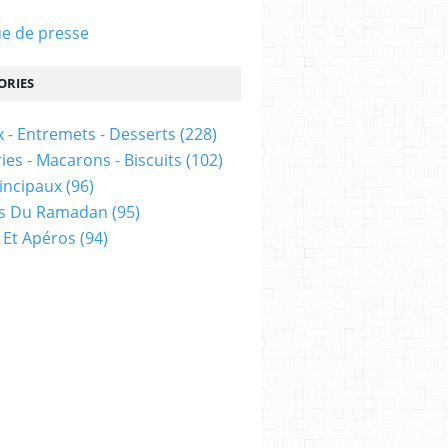
e de presse
ORIES
 - Entremets - Desserts
(228)
ies - Macarons - Biscuits
(102)
rincipaux
(96)
es Du Ramadan
(95)
 Et Apéros
(94)