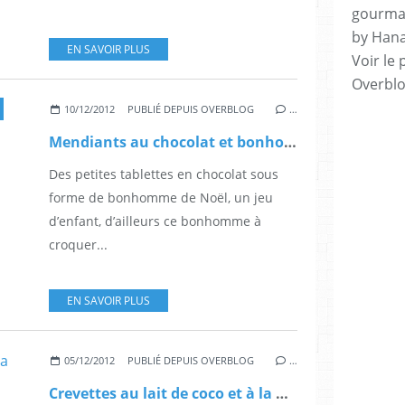
gourman
by Hana
EN SAVOIR PLUS
Voir le 
Overbl
10/12/2012
PUBLIÉ DEPUIS OVERBLOG
…
Mendiants au chocolat et bonhomme à croquer
Des petites tablettes en chocolat sous
forme de bonhomme de Noël, un jeu
d’enfant, d’ailleurs ce bonhomme à
croquer...
EN SAVOIR PLUS
05/12/2012
PUBLIÉ DEPUIS OVERBLOG
…
Crevettes au lait de coco et à la mangue