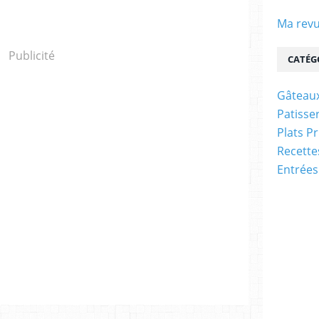
Ma revu
Publicité
CATÉG
Gâteaux
Patisser
Plats P
Recett
Entrées