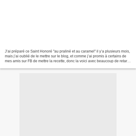
J’ai préparé ce Saint Honoré "au praliné et au caramel" il y’a plusieurs mois,
mais j’ai oublié de le mettre sur le blog, et comme j’ai promis à certains de
mes amis sur FB de mettre la recette, donc la voici avec beaucoup de retard,
désolée ;) Bon, je...