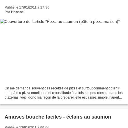
Publié le 17/01/2011 à 17:30
Par
Hanane
On me demande souvent des recettes de pizza et surtout comment obtenir
une pâte à pizza moelleuse et croustillante à la fois, un peu comme dans les
pizzerias, voici donc ma façon de la préparer, elle est assez simple, j’ajoute
à chaque fois des herbes...
Amuses bouche faciles - éclairs au saumon
Publié le 13/01/2011 à 00:06