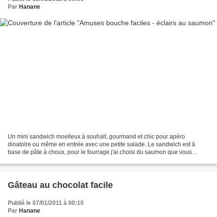
Par
Hanane
Un mini sandwich moelleux à souhait, gourmand et chic pour apéro
dinatoire ou même en entrée avec une petite salade. Le sandwich est à
base de pâte à choux, pour le fourrage j'ai choisi du saumon que vous
pouvez remplacer par des crevettes ou du thon......
Gâteau au chocolat facile
Publié le 07/01/2011 à 00:10
Par
Hanane