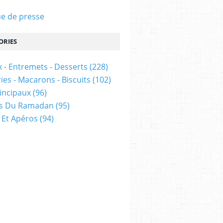
e de presse
ORIES
 - Entremets - Desserts
(228)
ies - Macarons - Biscuits
(102)
rincipaux
(96)
es Du Ramadan
(95)
 Et Apéros
(94)