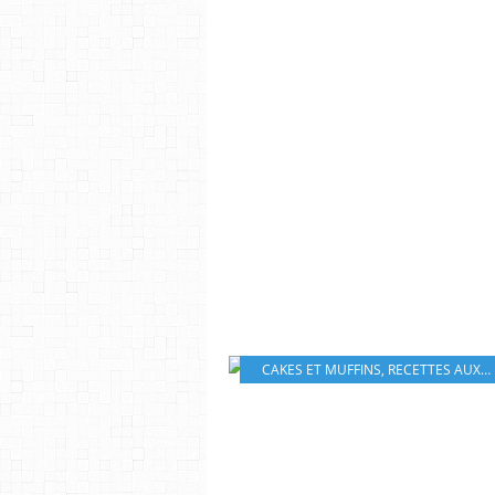
CAKES ET MUFFINS
,
RECETTES AUX POMMES