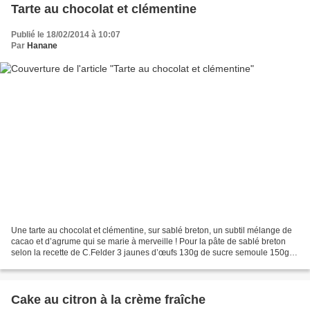
Tarte au chocolat et clémentine
Publié le 18/02/2014 à 10:07
Par
Hanane
Une tarte au chocolat et clémentine, sur sablé breton, un subtil mélange de
cacao et d’agrume qui se marie à merveille ! Pour la pâte de sablé breton
selon la recette de C.Felder 3 jaunes d’œufs 130g de sucre semoule 150g
de beurre mou 200g de farine...
Cake au citron à la crème fraîche