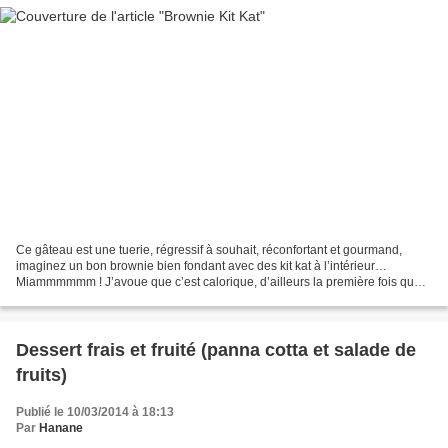
Ce gâteau est une tuerie, régressif à souhait, réconfortant et gourmand,
imaginez un bon brownie bien fondant avec des kit kat à l’intérieur…
Miammmmmm ! J’avoue que c’est calorique, d’ailleurs la première fois que
j’ai vu une photo sur pinterest, j’ai...
Dessert frais et fruité (panna cotta et salade de
fruits)
Publié le 10/03/2014 à 18:13
Par
Hanane