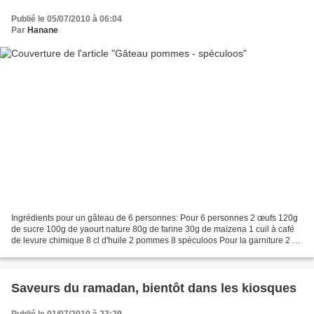
Publié le 05/07/2010 à 06:04
Par
Hanane
Ingrédients pour un gâteau de 6 personnes: Pour 6 personnes 2 œufs 120g
de sucre 100g de yaourt nature 80g de farine 30g de maïzena 1 cuil à café
de levure chimique 8 cl d'huile 2 pommes 8 spéculoos Pour la garniture 2 ou
3 pommes 1 cuil. à soupe de beurre...
Saveurs du ramadan, bientôt dans les kiosques
Publié le 01/07/2010 à 23:29