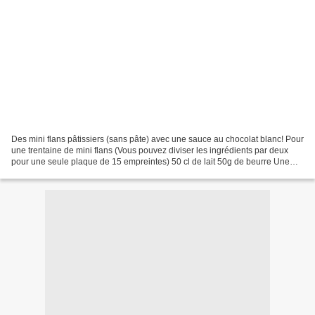
Des mini flans pâtissiers (sans pâte) avec une sauce au chocolat blanc! Pour
une trentaine de mini flans (Vous pouvez diviser les ingrédients par deux
pour une seule plaque de 15 empreintes) 50 cl de lait 50g de beurre Une
demi fève tonka (clic) 60g de...