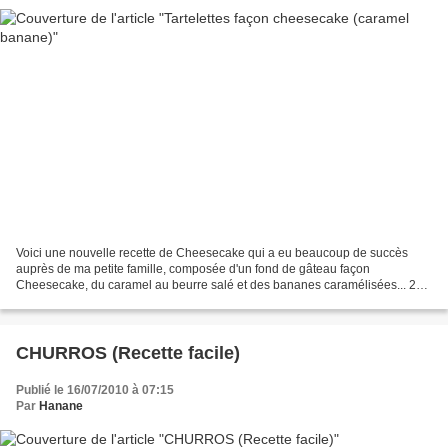
Voici une nouvelle recette de Cheesecake qui a eu beaucoup de succès
auprès de ma petite famille, composée d'un fond de gâteau façon
Cheesecake, du caramel au beurre salé et des bananes caramélisées... 2
œufs 150g de fromage blanc et 100g de ricotta (ou...
CHURROS (Recette facile)
Publié le 16/07/2010 à 07:15
Par
Hanane