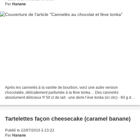
Par
Hanane
Après les cannelés à la vanille de bourbon, voici une autre version
chocolatée, délicatement parfumée à la fève tonka… Des cannelés
absolument délicieux !!! 50 cl de lait - une demi f ève tonka (ici clic) - 60 g de
beurre - 60g de chocolat noir 100 g...
Tartelettes façon cheesecake (caramel banane)
Publié le 22/07/2010 à 23:22
Par
Hanane