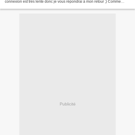
connexion est très lente donc je vous répondrai à mon retour ;) Comme
promis, voici une des recettes que j'ai...
Publicité