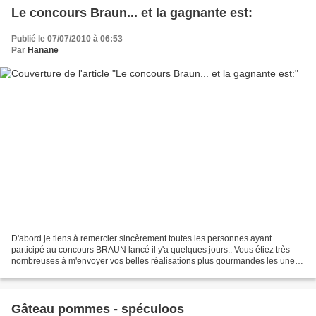
Le concours Braun... et la gagnante est:
Publié le 07/07/2010 à 06:53
Par
Hanane
D'abord je tiens à remercier sincèrement toutes les personnes ayant
participé au concours BRAUN lancé il y'a quelques jours.. Vous étiez très
nombreuses à m'envoyer vos belles réalisations plus gourmandes les unes
que les autres, via les commentaires...
Gâteau pommes - spéculoos