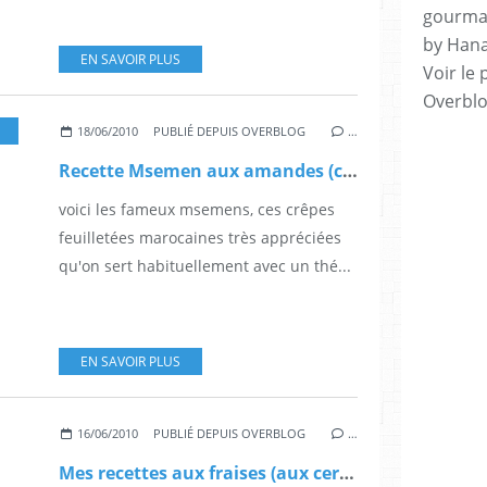
gourman
by Hana
EN SAVOIR PLUS
Voir le 
Overbl
18/06/2010
PUBLIÉ DEPUIS OVERBLOG
…
Recette Msemen aux amandes (crêpes feuilletées)
voici les fameux msemens, ces crêpes
feuilletées marocaines très appréciées
qu'on sert habituellement avec un thé...
EN SAVOIR PLUS
16/06/2010
PUBLIÉ DEPUIS OVERBLOG
…
Mes recettes aux fraises (aux cerises et framboises aussi)