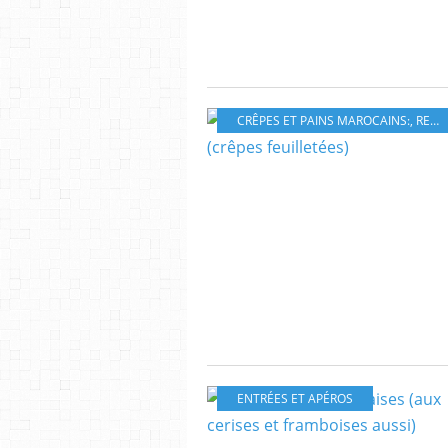
CRÊPES ET PAINS MAROCAINS:
,
RECETTES DU RAMADAN
ENTRÉES ET APÉROS