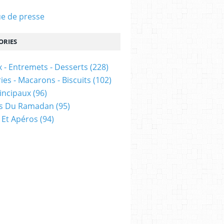
e de presse
ORIES
 - Entremets - Desserts
(228)
ies - Macarons - Biscuits
(102)
rincipaux
(96)
es Du Ramadan
(95)
 Et Apéros
(94)