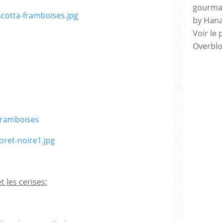
gourman
by Hana
Voir le 
Overbl
et les cerises: