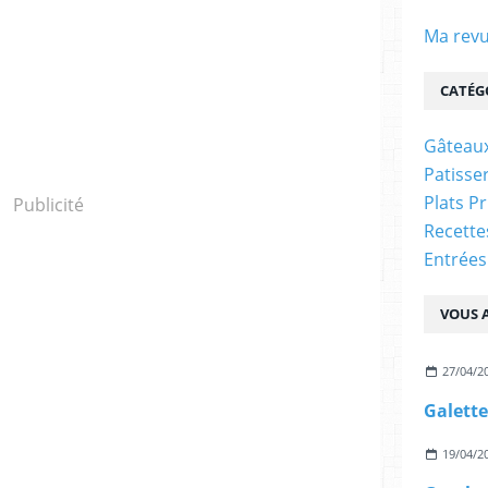
Ma revu
CATÉG
Gâteaux
Patisser
Plats P
Publicité
Recett
Entrées
VOUS A
27/04/2
19/04/2