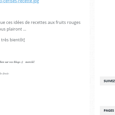
que ces idées de recettes aux fruits rouges
us plairont ...
 très bientôt
!
 lien sur vos blogs ;) merciii!
e droit-
SUIVE
PAGES