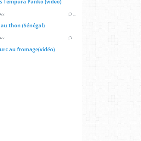
 Tempura Panko (vidéo)
022
…
 au thon (Sénégal)
022
…
urc au fromage(vidéo)