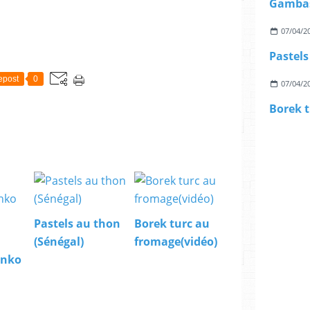
Gambas
07/04/2
Pastels
epost
0
07/04/2
Borek t
Pastels au thon
Borek turc au
(Sénégal)
fromage(vidéo)
anko