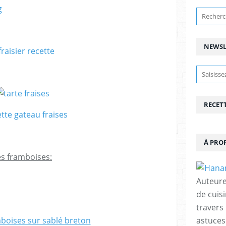
NEWSL
RECET
À PRO
es framboises:
Auteure
de cuisi
travers
astuces