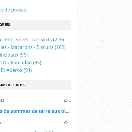
e de presse
ORIES
 - Entremets - Desserts
(228)
ies - Macarons - Biscuits
(102)
rincipaux
(96)
es Du Ramadan
(95)
 Et Apéros
(94)
IMEREZ AUSSI :
022
…
Galettes de pommes de terre aux oignons 🧅 🥔 (vidéo)
022
…