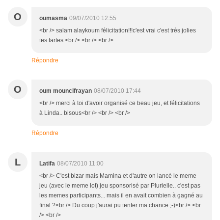
O
oumasma
09/07/2010 12:55
<br /> salam alaykoum félicitation!!!c'est vrai c'est très jolies
tes tartes.<br /> <br /> <br />
Répondre
O
oum mouncifrayan
08/07/2010 17:44
<br /> merci à toi d'avoir organisé ce beau jeu, et félicitations
à Linda.. bisous<br /> <br /> <br />
Répondre
L
Latifa
08/07/2010 11:00
<br /> C'est bizar mais Mamina et d'autre on lancé le meme
jeu (avec le meme lot) jeu sponsorisé par Plurielle.. c'est pas
les memes participants... mais il en avait combien à gagné au
final ?<br /> Du coup j'aurai pu tenter ma chance ;-)<br /> <br
/> <br />