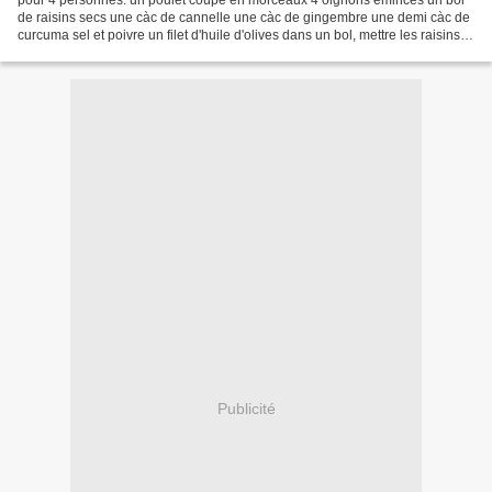
pour 4 personnes: un poulet coupé en morceaux 4 oignons émincés un bol
de raisins secs une càc de cannelle une càc de gingembre une demi càc de
curcuma sel et poivre un filet d'huile d'olives dans un bol, mettre les raisins
secs, puis les couvrir d'eau...
Publicité