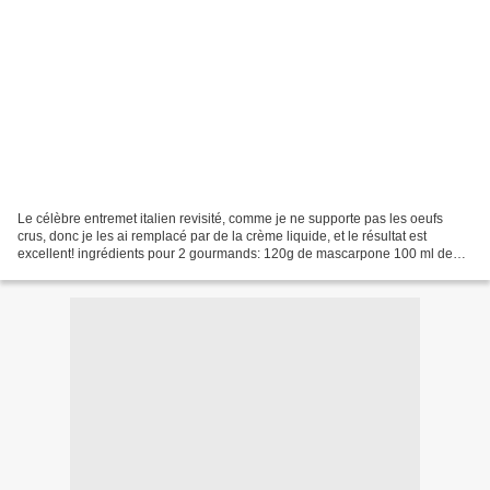
Le célèbre entremet italien revisité, comme je ne supporte pas les oeufs
crus, donc je les ai remplacé par de la crème liquide, et le résultat est
excellent! ingrédients pour 2 gourmands: 120g de mascarpone 100 ml de
crème liquide entière (montée en chantilly)...