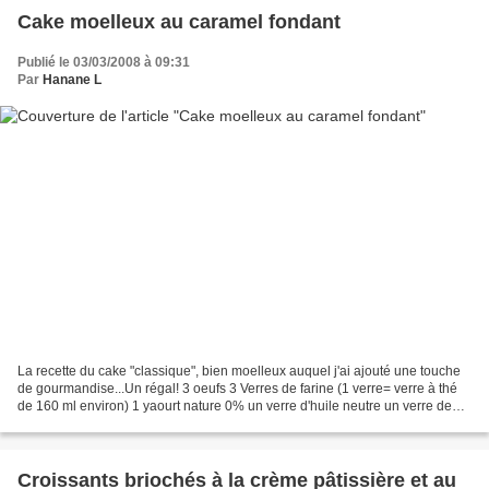
Cake moelleux au caramel fondant
Publié le 03/03/2008 à 09:31
Par
Hanane L
La recette du cake "classique", bien moelleux auquel j'ai ajouté une touche
de gourmandise...Un régal! 3 oeufs 3 Verres de farine (1 verre= verre à thé
de 160 ml environ) 1 yaourt nature 0% un verre d'huile neutre un verre de
sucre semoule un sachet et...
Croissants briochés à la crème pâtissière et au