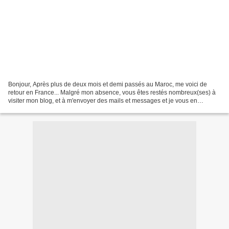
Bonjour, Après plus de deux mois et demi passés au Maroc, me voici de
retour en France... Malgré mon absence, vous êtes restés nombreux(ses) à
visiter mon blog, et à m'envoyer des mails et messages et je vous en
remercie! notre séjour au Maroc s'est bien...