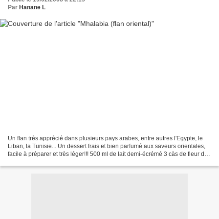
Par
Hanane L
Un flan très apprécié dans plusieurs pays arabes, entre autres l'Egypte, le
Liban, la Tunisie... Un dessert frais et bien parfumé aux saveurs orientales,
facile à préparer et très léger!!! 500 ml de lait demi-écrémé 3 càs de fleur de
maïs (maïzena) 60g...