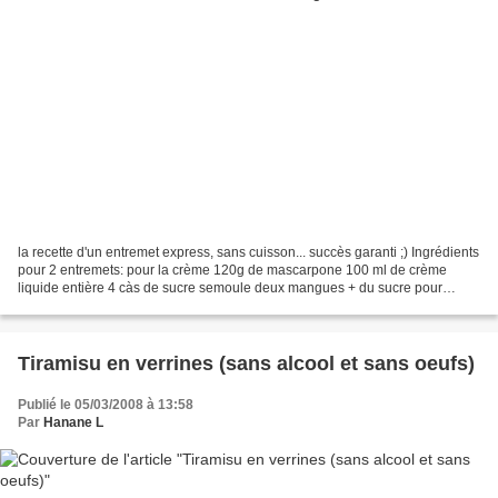
la recette d'un entremet express, sans cuisson... succès garanti ;) Ingrédients
pour 2 entremets: pour la crème 120g de mascarpone 100 ml de crème
liquide entière 4 càs de sucre semoule deux mangues + du sucre pour
caraméliser pour la pâte (sans cuisson)...
Tiramisu en verrines (sans alcool et sans oeufs)
Publié le 05/03/2008 à 13:58
Par
Hanane L