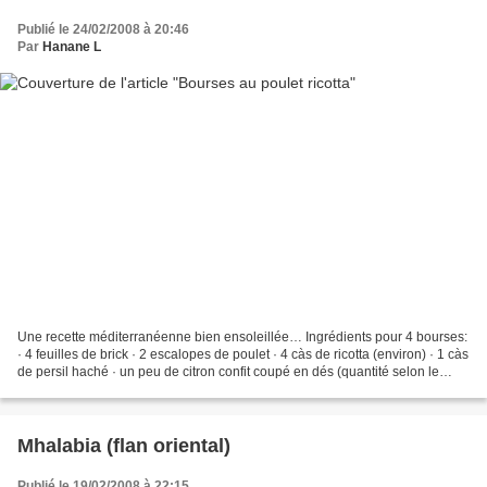
Publié le 24/02/2008 à 20:46
Par
Hanane L
Une recette méditerranéenne bien ensoleillée… Ingrédients pour 4 bourses:
· 4 feuilles de brick · 2 escalopes de poulet · 4 càs de ricotta (environ) · 1 càs
de persil haché · un peu de citron confit coupé en dés (quantité selon le
goût) · du poivron vert...
Mhalabia (flan oriental)
Publié le 19/02/2008 à 22:15