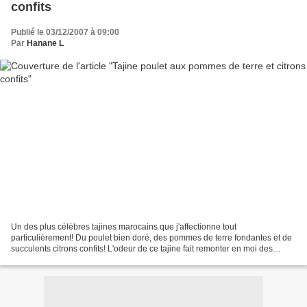
confits
Publié le 03/12/2007 à 09:00
Par
Hanane L
Un des plus célèbres tajines marocains que j'affectionne tout
particulièrement! Du poulet bien doré, des pommes de terre fondantes et de
succulents citrons confits! L'odeur de ce tajine fait remonter en moi des
souvenir de mon enfance, je revois ma mère...