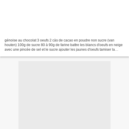
génoise au chocolat 3 oeufs 2 càs de cacao en poudre non sucre (van
houten) 100g de sucre 80 à 90g de farine battre les blancs d'oeufs en neige
avec une pincée de sel et le sucre ajouter les jaunes d'oeufs tamiser la
farine et le cacao, incorporer délicatement...