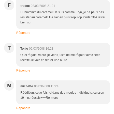
F
fredee
08/03/2008 21:21
Huhmmmm du caramel! Je suis comme Eryn, je ne peux pas
resister au caramel!! Il a l'air en plus trop trop fondant!! A tester
bien sur!
Répondre
T
Tonio
06/03/2008 16:23
Quel régale !!Merci je viens juste de me régaler avec cette
recette.Je vais en tenter une autre...
Répondre
M
michette
06/03/2008 15:24
Réédition, cette fois -ci dans des moules individuels, cuisson
19 mn: réussis+++Re-merci!
Répondre