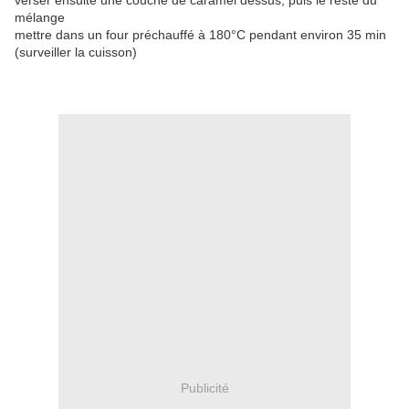
verser ensuite une couche de caramel dessus, puis le reste du
mélange
m
ettre dans un four préchauffé à 180°C pendant environ 35 min
(surveiller la cuisson)
Publicité