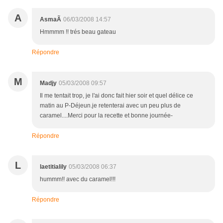
A
AsmaÃ
06/03/2008 14:57
Hmmmm !! trés beau gateau
Répondre
M
Madjy
05/03/2008 09:57
Il me tentait trop, je l'ai donc fait hier soir et quel délice ce
matin au P-Déjeun.je retenterai avec un peu plus de
caramel....Merci pour la recette et bonne journée-
Répondre
L
laetitialily
05/03/2008 06:37
hummm!! avec du caramel!!!
Répondre