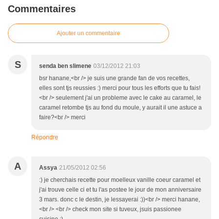
Commentaires
Ajouter un commentaire
S
senda ben slimene
03/12/2012 21:03
bsr hanane,<br /> je suis une grande fan de vos recettes,
elles sont tjs reussies :) merci pour tous les efforts que tu fais!
<br /> seulement j'ai un probleme avec le cake au caramel, le
caramel retombe tjs au fond du moule, y aurait il une astuce a
faire?<br /> merci
Répondre
A
Assya
21/05/2012 02:56
:) je cherchais recette pour moelleux vanille coeur caramel et
j'ai trouve celle ci et tu l'as postee le jour de mon anniversaire
3 mars. donc c le destin, je lessayerai :))<br /> merci hanane,
<br /> <br /> check mon site si tuveux, jsuis passionee