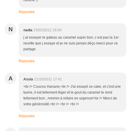
cuisine.:)
Répondre
N
nadia
25/02/2012 16:04
j ai essayer le gateau au caramel super bon, c est pas la 1er
recette que j essaye et je ne suis jamais déçu merci pour ce
partage
Répondre
A
Assia
21/10/2011 17:41
<br /> Coucou Hanane,<br /> J'ai essayé ce cake, et c'est une
tuerie, il est tellement léger et le gout du caramel le rend
tellement bon...mmmm à refaire en urgence!<br /> Merci de
votre générosité.<br /> <br /> <br />
Répondre