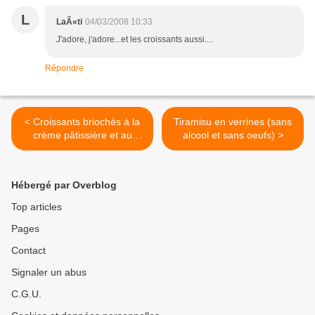
L
LaÃ«ti
04/03/2008 10:33
J'adore, j'adore...et les croissants aussi....
Répondre
< Croissants briochés à la
Tiramisu en verrines (sans
crème pâtissière et au
alcool et sans oeufs) >
chocolat
Hébergé par Overblog
Top articles
Pages
Contact
Signaler un abus
C.G.U.