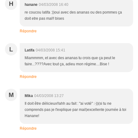
H
hanane
04/03/2008 16:40
re coucou latifa :))oui avec des ananas ou des pommes ça
doit etre pas mal!! bises
Répondre
L
Latifa
04/03/2008 15:41
Miammmm, et avec des ananas tu crois que ça peut le
faire...????Avec tout ça, adieu mon régime....Bise !
Répondre
M
Mika
04/03/2008 13:27
Il doit être délicieux!!ahh au fait : "ai voté" :-))(si tu ne
comprends pas je t'explique par mail)excellente journée à toi
Hanane!
Répondre