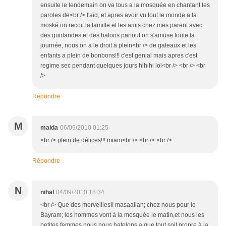
ensuite le lendemain on va tous a la mosquée en chantant les
paroles de<br /> l'aid, et apres avoir vu tout le monde a la
moské on recoit la famille et les amis chez mes parent avec
des guirlandes et des balons partout on s'amuse toute la
journée, nous on a le droit a plein<br /> de gateaux et les
enfants a plein de bonbons!!! c'est genial mais apres c'est
regime sec pendant quelques jours hihihi lol<br /> <br /> <br
/>
Répondre
M
maida
06/09/2010 01:25
<br /> plein de délices!!! miam<br /> <br /> <br />
Répondre
N
nihal
04/09/2010 18:34
<br /> Que des merveilles!! masaallah; chez nous pour le
Bayram; les hommes vont à la mosquée le matin,et nous les
petites femmes nous nous hatelons a que tout soit propre à la