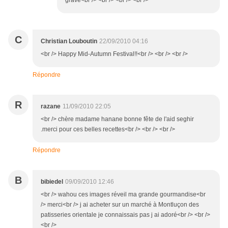
grave<br /> <br /> <br /> <br />
C
Christian Louboutin
22/09/2010 04:16
<br /> Happy Mid-Autumn Festival!!<br /> <br /> <br />
Répondre
R
razane
11/09/2010 22:05
<br /> chère madame hanane bonne fête de l'aid seghir
.merci pour ces belles recettes<br /> <br /> <br />
Répondre
B
bibiedel
09/09/2010 12:46
<br /> wahou ces images réveil ma grande gourmandise<br
/> merci<br /> j ai acheter sur un marché à Montluçon des
patisseries orientale je connaissais pas j ai adoré<br /> <br />
<br />