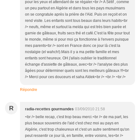
pour les yeux et attendant de se régaler.<br /> A Sétif , comme
un peu partout en Algérie et dans tous les pays musulmans
on se congratule après la prière de l'Aïd. Puis on reçoit et on
rend visite. Les enfants sont tous beaux dans leurs habits<br
/> neufs, même et surtout la meïda qui est très bien parée et
garnie de gâteaux, fruits secs thé et café.C'est la fête pour tout
le monde, même si pour moi ça fonctionne à l'envers puisque
mes parents<br /> sont en France donc ce jour là c'est la
nostalgie (el wahch!).Mais il y a ma petite famille et mes
enfants sont heureux. OH j'allais oublier le traditionnel
échange d'assiette de gâteaux, avec<br /> l'analyse des plus
âgées pour déterminer quels sont les meilleurs gâteaux !!!<br
/> Merci pour ces douceurs et saha Aïdek<br /> <br /> <br />
Répondre
R
radia-recettes gourmandes
03/09/2010 21:58
<br /> belle recap, c'est trop beau merci.<br /> de ma part, les
plus beaux souvenirs de l'aid c'est chez moi au pays en
Algérie, c'est trop chaleureux et c'est un autre sentiment qu'on
peut ressentir ce jour là, en famille, entre voisins, les<br />