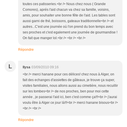
toutes ces patisseries.<br /> Nous chez nous ( Grande
Comores), aprés l'aid chacun va chez sa famille, voisins,
amis, pour souhaiter une bonne fête de l'aid. Les tables sont
aussi garni de thé, boissons, gateaux traditionnelle<br /> et
autres...C'est une journée où l'on prend du bon temps avec
ses proches et c'est egalement une journée de gourmandise !
On fait que manger lol.<br /> <br /> <br />
Répondre
L
llysa
03/09/2010 09:16
<br /> merci hanane pour ces délices! chez nous à Alger, on
fait des echanges d'assiettes de gâteaux, je trouve ça super,
visites familiales, nous allons aussi au cimetiére, nous recuillir
sur les tombes<br /> de nos proches, ben pour moi cette
année , je passerai l'aid ici, ben c'est comme ça!!!<br /> j'aurai
voulu être à Alger ce jour là!!!<br /> merci hanane bisous<br />
<br /> <br />
Répondre