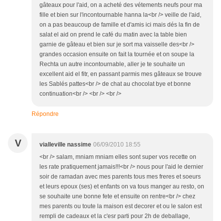
gâteaux pour l'aid, on a acheté des vétements neufs pour ma
fille et bien sur l'incontournable hanna la<br /> veille de l'aid,
on a pas beaucoup de famille et d'amis ici mais dés la fin de
salat el aid on prend le café du matin avec la table bien
garnie de gâteau et bien sur je sort ma vaisselle des<br />
grandes occasion ensuite on fait la tournée et on soupe la
Rechta un autre incontournable, aller je te souhaite un
excellent aid el fitr, en passant parmis mes gâteaux se trouve
les Sablés pattes<br /> de chat au chocolat bye et bonne
continuation<br /> <br /> <br />
Répondre
V
vialleville nassime
06/09/2010 18:55
<br /> salam, mniam mniam elles sont super vos recette on
les rate pratiquement jamais!!!<br /> nous pour l'aid le dernier
soir de ramadan avec mes parents tous mes freres et soeurs
et leurs epoux (ses) et enfants on va tous manger au resto, on
se souhaite une bonne fete et ensuite on rentre<br /> chez
mes parents ou toute la maison est decorer et ou le salon est
rempli de cadeaux et la c'esr parti pour 2h de deballage,