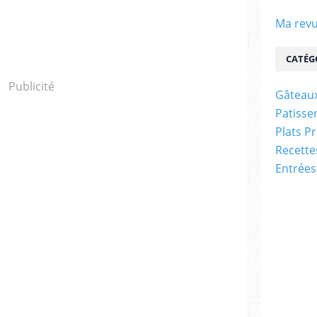
Ma revu
CATÉG
Publicité
Gâteaux
Patisser
Plats P
Recett
Entrées