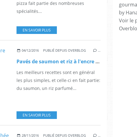
pizza fait partie des nombreuses
gourman
spécialités...
by Hana
Voir le 
Overbl
EN SAVOIR PLUS
04/12/2016
PUBLIÉ DEPUIS OVERBLOG
…
Pavés de saumon et riz à l'encre de seiche
Les meilleurs recettes sont en général
les plus simples, et celle-ci en fait partie:
du saumon, un riz parfumé...
EN SAVOIR PLUS
28/11/2016
PUBLIÉ DEPUIS OVERBLOG
…