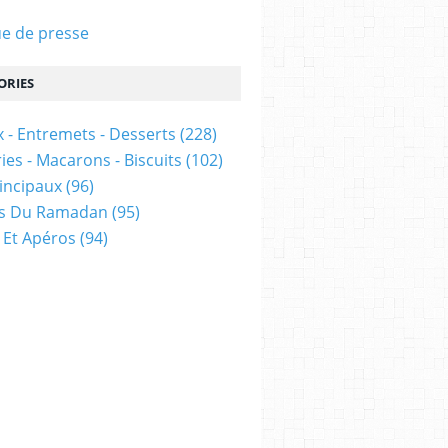
e de presse
ORIES
 - Entremets - Desserts
(228)
ies - Macarons - Biscuits
(102)
rincipaux
(96)
es Du Ramadan
(95)
 Et Apéros
(94)