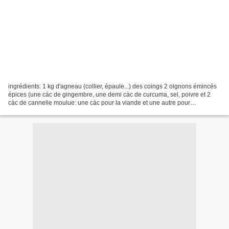
ingrédients: 1 kg d'agneau (collier, épaule...) des coings 2 oignons émincés
épices (une càc de gingembre, une demi càc de curcuma, sel, poivre et 2
càc de cannelle moulue: une càc pour la viande et une autre pour
caramélier) un filet d'huile d'olives...