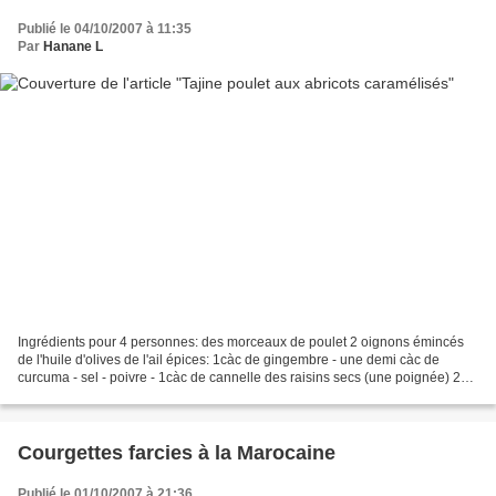
Publié le 04/10/2007 à 11:35
Par
Hanane L
Ingrédients pour 4 personnes: des morceaux de poulet 2 oignons émincés
de l'huile d'olives de l'ail épices: 1càc de gingembre - une demi càc de
curcuma - sel - poivre - 1càc de cannelle des raisins secs (une poignée) 200
à 250g d'abricots secs pour caraméliser:...
Courgettes farcies à la Marocaine
Publié le 01/10/2007 à 21:36