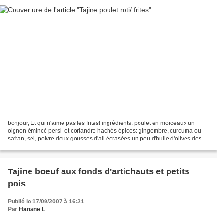
bonjour, Et qui n'aime pas les frites! ingrédients: poulet en morceaux un
oignon émincé persil et coriandre hachés épices: gingembre, curcuma ou
safran, sel, poivre deux gousses d'ail écrasées un peu d'huile d'olives des
frites laisser macérer les morceaux...
Tajine boeuf aux fonds d'artichauts et petits
pois
Publié le 17/09/2007 à 16:21
Par
Hanane L