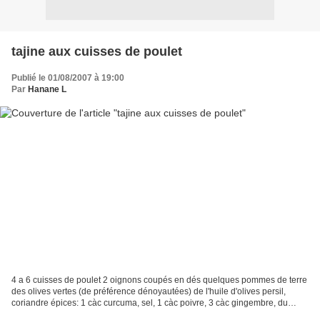
tajine aux cuisses de poulet
Publié le 01/08/2007 à 19:00
Par
Hanane L
4 a 6 cuisses de poulet 2 oignons coupés en dés quelques pommes de terre
des olives vertes (de préférence dénoyautées) de l'huile d'olives persil,
coriandre épices: 1 càc curcuma, sel, 1 càc poivre, 3 càc gingembre, du
safran (si vous en avez), une càc...