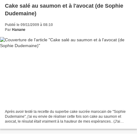
Cake salé au saumon et à l'avocat (de Sophie
Dudemaine)
Publié le 09/11/2009 à 08:10
Par
Hanane
Après avoir testé la recette du superbe cake sucrée marocain de "Sophie
Dudemaine", j'ai eu envie de réaliser cette fois son cake au saumon et
avocat, le résulat était vraiment à la hauteur de mes espérances.. (J'ai
apporté quelques modifications à la...