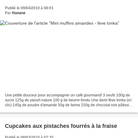
Publié le 09/04/2010 à 08:01
Par
Hanane
Une petite douceur pour accompagner un café gourmand! 3 oeufs 100g de
sucre 125g de yaourt nature 100 g de beurre fondu Une demi fève tonka (ici
clic) 140g de poudre d'amande 50g de farine 150g de chocolat noir pâtissier
U n sachet de levure chimique...
Cupcakes aux pistaches fourrés à la fraise
Publié le 08/03/2010 à 07:35