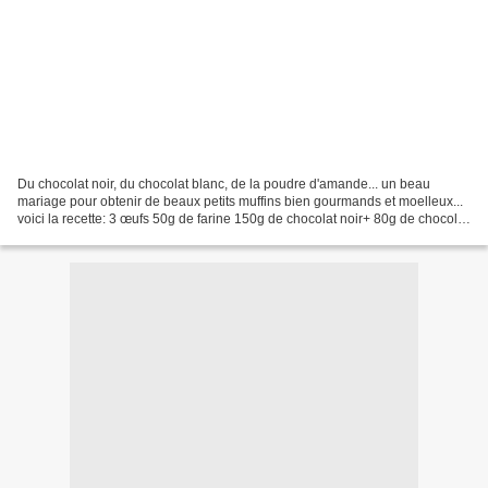
Du chocolat noir, du chocolat blanc, de la poudre d'amande... un beau
mariage pour obtenir de beaux petits muffins bien gourmands et moelleux...
voici la recette: 3 œufs 50g de farine 150g de chocolat noir+ 80g de chocolat
blanc 140g de poudre d'amande...