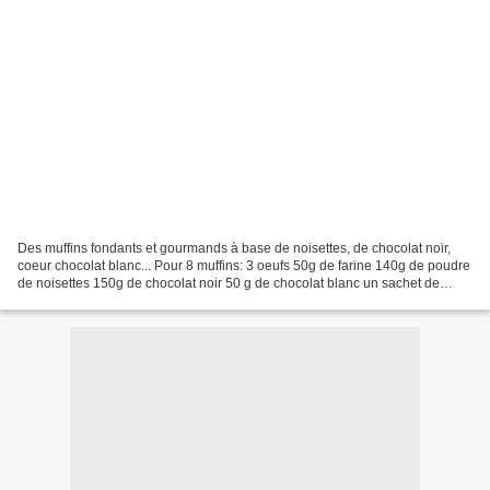
Des muffins fondants et gourmands à base de noisettes, de chocolat noir,
coeur chocolat blanc... Pour 8 muffins: 3 oeufs 50g de farine 140g de poudre
de noisettes 150g de chocolat noir 50 g de chocolat blanc un sachet de
levure chimique 100g de sucre...