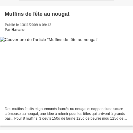
Muffins de fête au nougat
Publié le 13/11/2009 à 09:12
Par
Hanane
Des muffins festifs et gourmands fourrés au nougat et napper d'une sauce
crémeuse au nougat, une idée à retenir pour les fêtes qui arrivent à grands
pas... Pour 8 muffins: 3 oeufs 150g de farine 125g de beurre mou 125g de
sucre 4 cuil. à soupe de lait...