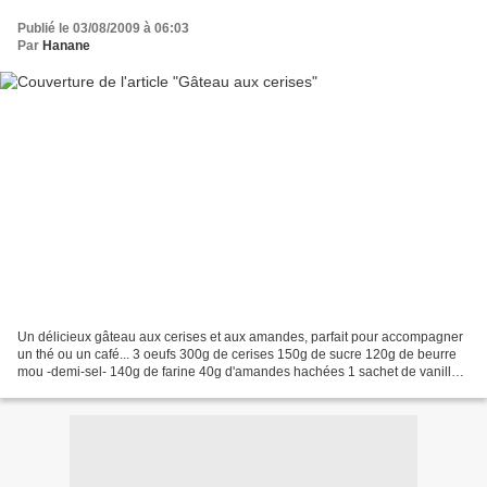
Publié le 03/08/2009 à 06:03
Par
Hanane
Un délicieux gâteau aux cerises et aux amandes, parfait pour accompagner
un thé ou un café... 3 oeufs 300g de cerises 150g de sucre 120g de beurre
mou -demi-sel- 140g de farine 40g d'amandes hachées 1 sachet de vanille 1
sachet de levure chimique travailler...