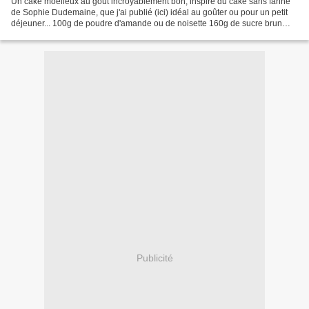
Un cake moelleux au goût incroyablement bon, inspiré du cake sans farine
de Sophie Dudemaine, que j'ai publié (ici) idéal au goûter ou pour un petit
déjeuner... 100g de poudre d'amande ou de noisette 160g de sucre brun
50g de chapelure 4 oeufs une banane...
Publicité