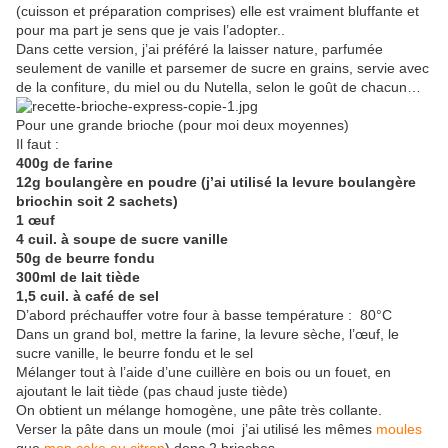
(cuisson et préparation comprises) elle est vraiment bluffante et
pour ma part je sens que je vais l’adopter..
Dans cette version, j’ai préféré la laisser nature, parfumée
seulement de vanille et parsemer de sucre en grains, servie avec
de la confiture, du miel ou du Nutella, selon le goût de chacun…
Pour une grande brioche (pour moi deux moyennes)
Il faut :
400g de farine
12g boulangère en poudre (j’ai utilisé la levure boulangère
briochin soit 2 sachets)
1 œuf
4 cuil. à soupe de sucre vanille
50g de beurre fondu
300ml de lait tiède
1,5 cuil. à café de sel
D’abord préchauffer votre four à basse température :
80°C
Dans un grand bol, mettre la farine, la levure sèche, l’œuf, le
sucre vanille, le beurre fondu et le sel
Mélanger tout à l’aide d’une cuillère en bois ou un fouet, en
ajoutant le lait tiède (pas chaud juste tiède)
On obtient un mélange homogène, une pâte très collante.
Verser la pâte dans un moule (moi
j’ai utilisé les mêmes
moules