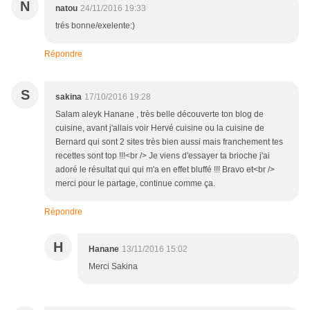
N
natou
24/11/2016 19:33
trés bonne/exelente:)
Répondre
S
sakina
17/10/2016 19:28
Salam aleyk Hanane , très belle découverte ton blog de
cuisine, avant j'allais voir Hervé cuisine ou la cuisine de
Bernard qui sont 2 sites très bien aussi mais franchement tes
recettes sont top !!!<br /> Je viens d'essayer ta brioche j'ai
adoré le résultat qui qui m'a en effet bluffé !!! Bravo et<br />
merci pour le partage, continue comme ça.
Répondre
H
Hanane
13/11/2016 15:02
Merci Sakina