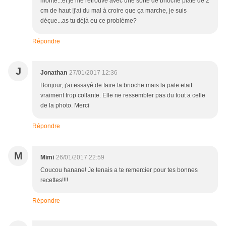
monté...et je me retrouve avec une sorte de brioche plate de 2
cm de haut !j'ai du mal à croire que ça marche, je suis
déçue...as tu déjà eu ce problème?
Répondre
J
Jonathan
27/01/2017 12:36
Bonjour, j'ai essayé de faire la brioche mais la pate etait
vraiment trop collante. Elle ne ressembler pas du tout a celle
de la photo. Merci
Répondre
M
Mimi
26/01/2017 22:59
Coucou hanane! Je tenais a te remercier pour tes bonnes
recettes!!!!
Répondre