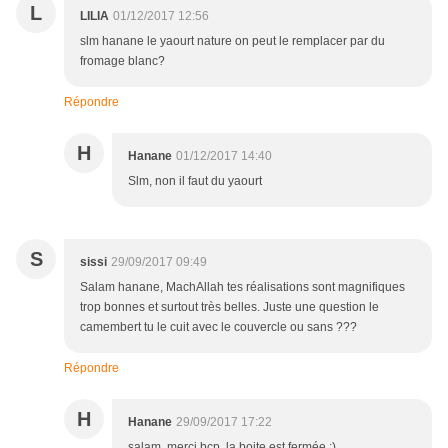
L
LILIA
01/12/2017 12:56
slm hanane le yaourt nature on peut le remplacer par du
fromage blanc?
Répondre
H
Hanane
01/12/2017 14:40
Slm, non il faut du yaourt
S
sissi
29/09/2017 09:49
Salam hanane, MachAllah tes réalisations sont magnifiques
trop bonnes et surtout très belles. Juste une question le
camembert tu le cuit avec le couvercle ou sans ???
Répondre
H
Hanane
29/09/2017 17:22
salam, merci bcp, la boite est fermée ;)