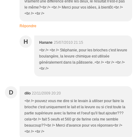
vraiment une différence entre les deux, le résultat n'est-il pas
le même?<br /> <br /> Merci pour vos idées, à bientôt.<br />
<br /> <br />
Répondre
H
Hanane
25/07/2010 21:15
<br /> <br /> Stéphanie, pour les brioches c'est levure
boulangère, la levure chimique est utilisée
généralement dans la pâtisserie..<br /> <br /> <br />
<br />
D
dilo
22/11/2009 20:20
<br /> pouvez vous me dire si le levain à utiliser pour faire la
brioche c'est uniquement le lait et la levure ou si c'est toute la
partie supérieure avec la farine et l'oeuf qu'il faut ajouter???
cela<br /> fait 5 oeufs et 560 gr de farine cela me semble
beaucoup??<br /> Merci d'avance pour vos réponses<br />
<br /> <br />