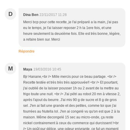
D
Dina Ben
22/11/2017 11:28
Merci bcp pour cette recette, je l'ai préparé a la main, j'ai pas
eu le temps, je l'ai laisser reposer 2 h la 1ere fois, et une
heure seulement la deuxième fois. Elle est très bonne, légère,
a refaire bien sur. Merci
Répondre
M
Maya
19/03/2016 10:45
Bjr Hanane,<br /> Mille mercis pour ce beau partage. <br />
Recette testée et très très très approuvée!! <br /> Et pourtant,
j'ai oublié de la laisser pousser 1h ou 2 avant de la mettre au
frigo toute une nuit. <br /> J'ai pétri au robot 20 mn à vitesse 2,
après l'ajout du beurre. J'ai mis 90 g de sucre et 8 g de gros
sel. J'en ai fait une grande et des petites, comme toi que j'ai
fourrées au Nutella lol. J'en ai congelé vu qu'on est que 2 à la
maison. Même decongelé 15 sec au micro-onde, ça reste
nickel contrairement à ceux du commerce qui durcissent !<br
/> Un goût pur délice, une odeur enivrante, ce fut un moment