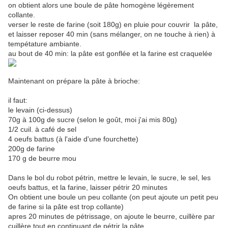
on obtient alors une boule de pâte homogène légèrement
collante.
verser le reste de farine (soit 180g) en pluie pour couvrir la pâte,
et laisser reposer 40 min (sans mélanger, on ne touche à rien) à
tempétature ambiante.
au bout de 40 min: la pâte est gonflée et la farine est craquelée
Maintenant on prépare la pâte à brioche:
il faut:
le levain (ci-dessus)
70g à 100g de sucre (selon le goût, moi j'ai mis 80g)
1/2 cuil. à café de sel
4 oeufs battus (à l'aide d'une fourchette)
200g de farine
170 g de beurre mou
Dans le bol du robot pétrin, mettre le levain, le sucre, le sel, les
oeufs battus, et la farine, laisser pétrir 20 minutes
On obtient une boule un peu collante (on peut ajoute un petit peu
de farine si la pâte est trop collante)
apres 20 minutes de pétrissage, on ajoute le beurre, cuillère par
cuillère tout en continuant de pétrir la pâte.