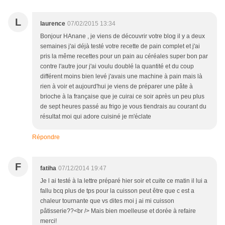
L
laurence
07/02/2015 13:34
Bonjour HAnane , je viens de découvrir votre blog il y a deux
semaines j'ai déjà testé votre recette de pain complet et j'ai
pris la même recettes pour un pain au céréales super bon par
contre l'autre jour j'ai voulu doublé la quantité et du coup
différent moins bien levé j'avais une machine à pain mais là
rien à voir et aujourd'hui je viens de préparer une pâte à
brioche à la française que je cuirai ce soir après un peu plus
de sept heures passé au frigo je vous tiendrais au courant du
résultat moi qui adore cuisiné je m'éclate
Répondre
F
fatiha
07/12/2014 19:47
Je l ai testé à la lettre préparé hier soir et cuite ce matin il lui a
fallu bcq plus de tps pour la cuisson peut être que c est a
chaleur tournante que vs dites moi j ai mi cuisson
pâtisserie??<br /> Mais bien moelleuse et dorée à refaire
merci!