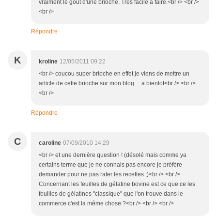
vraiment le gout d'une brioche. Très facile à faire.<br /> <br />
<br />
Répondre
K
kroline
12/05/2011 09:22
<br /> coucou super brioche en effet je viens de mettre un
article de cette brioche sur mon blog.... a bientot<br /> <br />
<br />
Répondre
C
caroline
07/09/2010 14:29
<br /> et une dernière question ! (désolé mais comme ya
certains terme que je ne connais pas encore je préfère
demander pour ne pas rater les recettes ;)<br /> <br />
Concernant les feuilles de gélatine bovine est ce que ce les
feuilles de gélatines "classique" que l'on trouve dans le
commerce c'est la même chose ?<br /> <br /> <br />