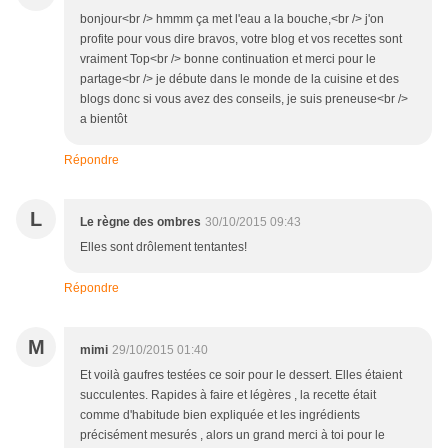
bonjour<br /> hmmm ça met l'eau a la bouche,<br /> j'on
profite pour vous dire bravos, votre blog et vos recettes sont
vraiment Top<br /> bonne continuation et merci pour le
partage<br /> je débute dans le monde de la cuisine et des
blogs donc si vous avez des conseils, je suis preneuse<br />
a bientôt
Répondre
L
Le règne des ombres
30/10/2015 09:43
Elles sont drôlement tentantes!
Répondre
M
mimi
29/10/2015 01:40
Et voilà gaufres testées ce soir pour le dessert. Elles étaient
succulentes. Rapides à faire et légères , la recette était
comme d'habitude bien expliquée et les ingrédients
précisément mesurés , alors un grand merci à toi pour le