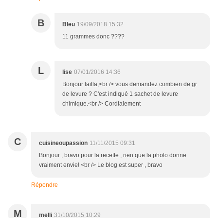
B
Bleu
19/09/2018 15:32
11 grammes donc ????
L
lise
07/01/2016 14:36
Bonjour lailla,<br /> vous demandez combien de gr
de levure ? C'est indiqué 1 sachet de levure
chimique.<br /> Cordialement
C
cuisineoupassion
11/11/2015 09:31
Bonjour , bravo pour la recette , rien que la photo donne
vraiment envie! <br /> Le blog est super , bravo
Répondre
M
melli
31/10/2015 10:29