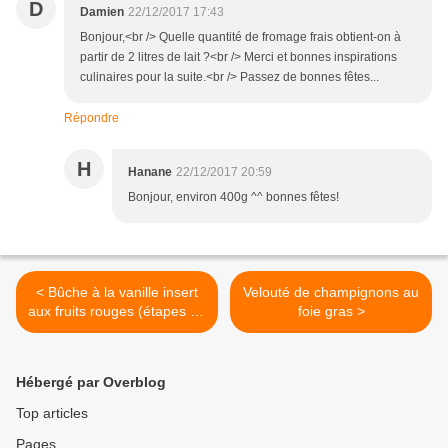
D
Damien
22/12/2017 17:43
Bonjour,<br /> Quelle quantité de fromage frais obtient-on à
partir de 2 litres de lait ?<br /> Merci et bonnes inspirations
culinaires pour la suite.<br /> Passez de bonnes fêtes...
Répondre
H
Hanane
22/12/2017 20:59
Bonjour, environ 400g ^^ bonnes fêtes!
< Bûche à la vanille insert
Velouté de champignons au
aux fruits rouges (étapes en
foie gras >
images)
Hébergé par Overblog
Top articles
Pages