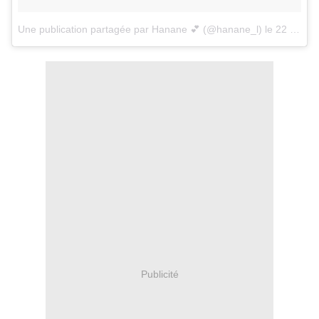
Une publication partagée par Hanane 💕 (@hanane_l)
le
22 Déc. 2017 à 8 :47 PST
Publicité