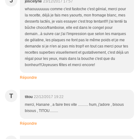
J
joscelyne
23/12/2017 17:57
whaouuuuuuu comme c'est fastoche c'est génial, merci pour
la recette, déjà je fais mes yaourts, mon fromage blanc, mes
desserts lactés, je vais essayer c'est trop tentant!!! j'ai tenté ta
bûche choco/framboise, elle est dans le congel pour
demain...à suivre car j'ai l'impression que selon les marques
de gélatine, les plaques ne font pas le même poids et je me
demande si je n'en ai pas mis trop!! en tout cas merci pour tes
recettes superbes visuellement et gustativement, c'est déjà un
régal pour les yeux, mais dans la bouche c'est que du
bonheur!!!Joyeuses fêtes et merci encore!
Répondre
T
titou
22/12/2017 19:22
merci, Hanane , a faire tres vite ........... hum, j'adore , bisous
bisous , TITOU.........
Répondre