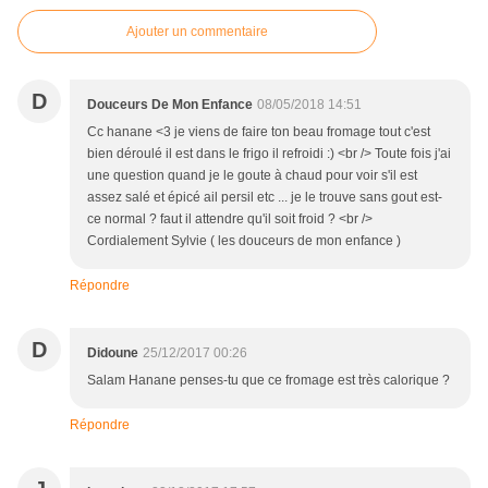
Ajouter un commentaire
D
Douceurs De Mon Enfance
08/05/2018 14:51
Cc hanane <3 je viens de faire ton beau fromage tout c'est
bien déroulé il est dans le frigo il refroidi :) <br /> Toute fois j'ai
une question quand je le goute à chaud pour voir s'il est
assez salé et épicé ail persil etc ... je le trouve sans gout est-
ce normal ? faut il attendre qu'il soit froid ? <br />
Cordialement Sylvie ( les douceurs de mon enfance )
Répondre
D
Didoune
25/12/2017 00:26
Salam Hanane penses-tu que ce fromage est très calorique ?
Répondre