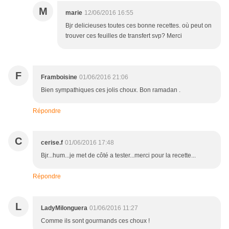
M
marie
12/06/2016 16:55
Bjr delicieuses toutes ces bonne recettes. où peut on
trouver ces feuilles de transfert svp? Merci
F
Framboisine
01/06/2016 21:06
Bien sympathiques ces jolis choux. Bon ramadan .
Répondre
C
cerise.f
01/06/2016 17:48
Bjr...hum...je met de côté a tester...merci pour la recette...
Répondre
L
LadyMilonguera
01/06/2016 11:27
Comme ils sont gourmands ces choux !