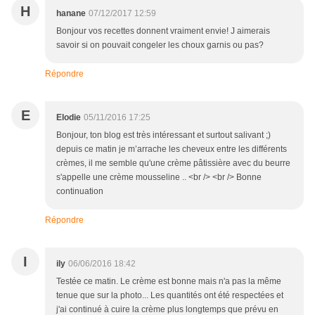
H
hanane
07/12/2017 12:59
Bonjour vos recettes donnent vraiment envie! J aimerais
savoir si on pouvait congeler les choux garnis ou pas?
Répondre
E
Elodie
05/11/2016 17:25
Bonjour, ton blog est très intéressant et surtout salivant ;)
depuis ce matin je m’arrache les cheveux entre les différents
crèmes, il me semble qu'une crème pâtissière avec du beurre
s'appelle une crème mousseline .. <br /> <br /> Bonne
continuation
Répondre
I
ily
06/06/2016 18:42
Testée ce matin. Le crème est bonne mais n'a pas la même
tenue que sur la photo... Les quantités ont été respectées et
j'ai continué à cuire la crème plus longtemps que prévu en