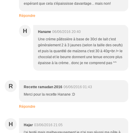
espérant que cela s'épaississe davantage... mais non!
Répondre
H
Hanane
06/06/2016 20:40
Une crème pâtissière à base de 30cl de lait c'est
généralement 2 à 3 jaunes (selon la taille des oeufs)
et puis la quantité de maïzena c'est 30 à 40g<br /> le
chocolat et le beurre donnent une tenue encore plus
épaisse à la crème.. donc je ne comprend pas ^^
R
Recette ramadan 2016
06/06/2016 01:43
Merci pour la recette Hanane :D
Répondre
H
Hajar
03/06/2016 21:05
j'ai testé mais malheureusement je n'ai pas réussi ma pâte à