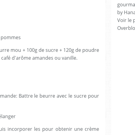
gourman
by Hana
Voir le 
Overbl
es pommes
urre mou + 100g de sucre + 120g de poudre
à café d'arôme amandes ou vanille.
ande: Battre le beurre avec le sucre pour
élanger
uis incorporer les pour obtenir une crème