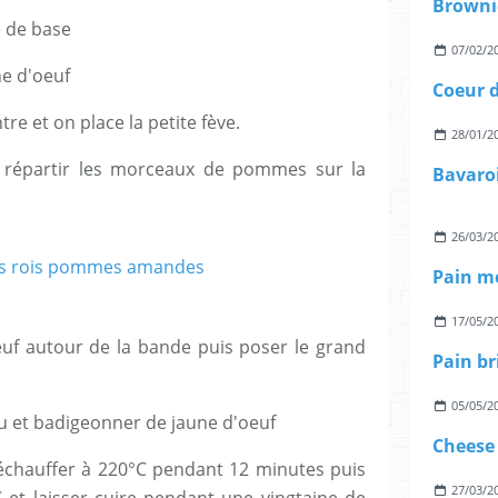
Browni
e de base
07/02/2
ne d'oeuf
Coeur 
re et on place la petite fève.
28/01/2
 répartir les morceaux de pommes sur la
26/03/2
17/05/2
uf autour de la bande puis poser le grand
05/05/2
u et badigeonner de jaune d'oeuf
Cheese 
échauffer à 220°C pendant 12 minutes puis
27/03/2
 et laisser cuire pendant une vingtaine de