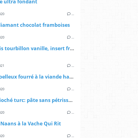
e ultra fondant
020
…
diamant chocolat framboises
020
…
Bavarois tourbillon vanille, insert fruits de la passion
021
…
Pain moelleux fourré à la viande hachée
020
…
Pain brioché turc: pâte sans pétrissage
020
…
Naans à la Vache Qui Rit
020
…