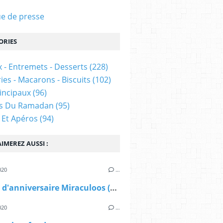
e de presse
ORIES
 - Entremets - Desserts
(228)
ies - Macarons - Biscuits
(102)
rincipaux
(96)
es Du Ramadan
(95)
 Et Apéros
(94)
IMEREZ AUSSI :
020
…
Gâteau d'anniversaire Miraculoos (LadyBug)
020
…