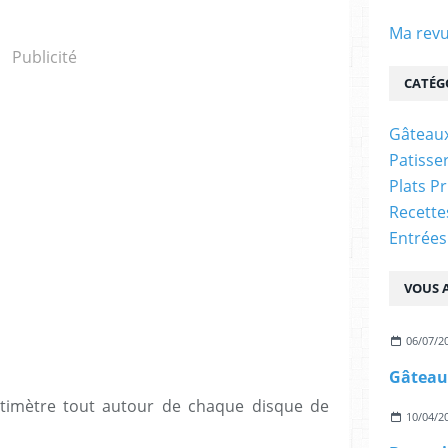
Ma revu
Publicité
CATÉG
Gâteaux
Patisser
Plats P
Recett
Entrées
VOUS A
06/07/2
timètre tout autour de chaque disque de
10/04/2