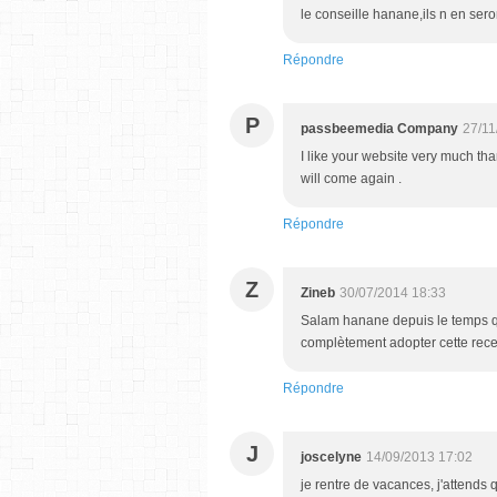
le conseille hanane,ils n en sero
Répondre
P
passbeemedia Company
27/11
I like your website very much tha
will come again .
Répondre
Z
Zineb
30/07/2014 18:33
Salam hanane depuis le temps que 
complètement adopter cette rece
Répondre
J
joscelyne
14/09/2013 17:02
je rentre de vacances, j'attends 