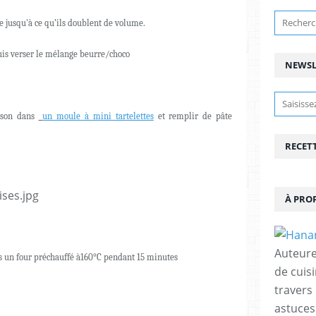
e jusqu'à ce qu’ils doublent de volume.
uis verser le mélange beurre/choco
NEWSL
sson dans
un moule à mini tartelettes
et remplir de pâte
RECET
À PRO
Auteure
ns un four préchauffé à160°C pendant 15 minutes
de cuisi
travers
astuces