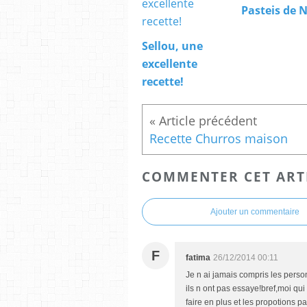
Pasteis de 
Sellou, une
excellente
recette!
Recette Churros maison
COMMENTER CET ART
Ajouter un commentaire
F
fatima
26/12/2014 00:11
Je n ai jamais compris les pers
ils n ont pas essaye!bref,moi qui a
faire en plus et les propotions 