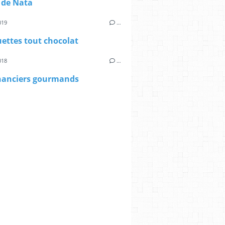
 de Nata
019
…
ettes tout chocolat
018
…
inanciers gourmands