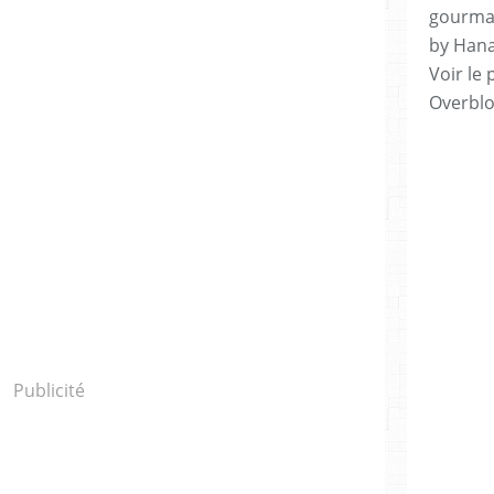
gourman
by Hana
Voir le 
Overbl
Publicité