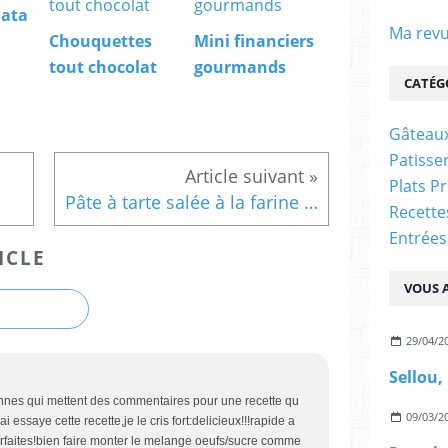
Nata
Ma revu
Chouquettes
Mini financiers
tout chocolat
gourmands
CATÉG
Gâteaux
Patisser
Plats P
Pâte à tarte salée à la farine semi complète
Recett
Entrées
ICLE
VOUS A
29/04/2
Sellou,
onnes qui mettent des commentaires pour une recette qu
09/03/2
i essaye cette recette,je le cris fort:delicieux!!!rapide a
parfaites!bien faire monter le melange oeufs/sucre comme