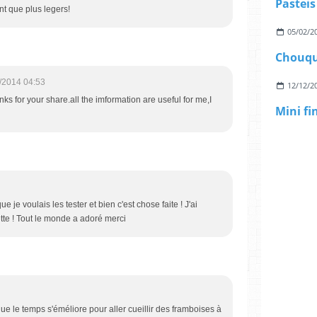
Pasteis
nt que plus legers!
05/02/2
Chouqu
/2014 04:53
12/12/2
nks for your share.all the imformation are useful for me,I
Mini f
je voulais les tester et bien c'est chose faite ! J'ai
tte ! Tout le monde a adoré merci
que le temps s'éméliore pour aller cueillir des framboises à