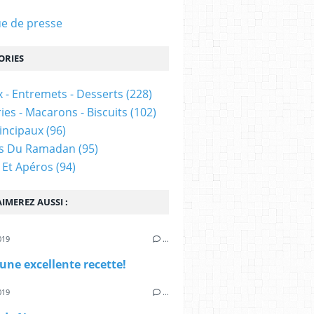
e de presse
ORIES
 - Entremets - Desserts
(228)
ies - Macarons - Biscuits
(102)
rincipaux
(96)
es Du Ramadan
(95)
 Et Apéros
(94)
IMEREZ AUSSI :
019
…
 une excellente recette!
019
…