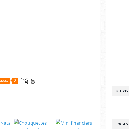
epost
0
SUIVE
PAGES