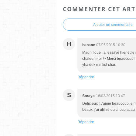
COMMENTER CET ART
Ajouter un commentaire
H
hanane
07/05/2015 10:30
Magnifique j’ai essayé hier et le r
chaleur .<br /> Merci beaucoup h
yhafdek mn kol char.
Répondre
S
Soraya
16/03/2015 13:47
Delicieux ! J'aime beaucoup le m
beaux, j'ai utilisé du chocolat au 
Répondre