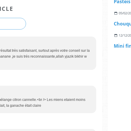
Pasteis
ICLE
05/02/2
Chouqu
12/12/2
Mini f
ésultat très satisfaisant, surtout après votre conseil sur la
anane ,je suis très reconnaissante,allah yjazik bikhir w
élange citron cannelle.<br /> Les miens etaient moins
lait, la ganache était claire