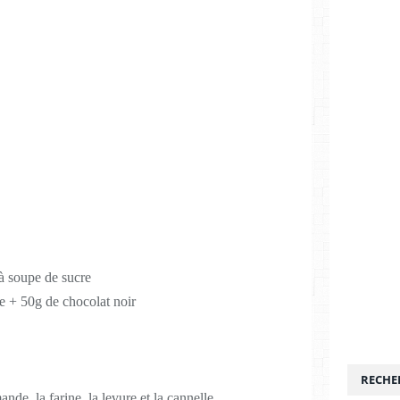
 à soupe de sucre
e + 50g de chocolat noir
RECHE
nde, la farine, la levure et la cannelle