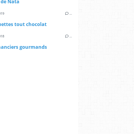
 de Nata
019
…
ettes tout chocolat
018
…
inanciers gourmands