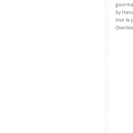
gourman
by Hana
Voir le 
Overbl