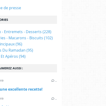
e de presse
ORIES
 - Entremets - Desserts
(228)
ies - Macarons - Biscuits
(102)
rincipaux
(96)
es Du Ramadan
(95)
 Et Apéros
(94)
IMEREZ AUSSI :
019
…
 une excellente recette!
019
…