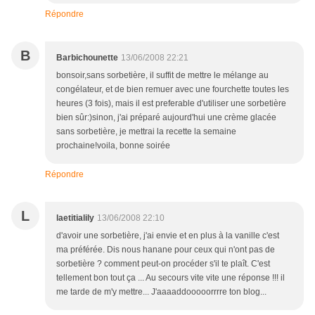
Répondre
B
Barbichounette
13/06/2008 22:21
bonsoir,sans sorbetière, il suffit de mettre le mélange au
congélateur, et de bien remuer avec une fourchette toutes les
heures (3 fois), mais il est preferable d'utiliser une sorbetière
bien sûr:)sinon, j'ai préparé aujourd'hui une crème glacée
sans sorbetière, je mettrai la recette la semaine
prochaine!voila, bonne soirée
Répondre
L
laetitialily
13/06/2008 22:10
d'avoir une sorbetière, j'ai envie et en plus à la vanille c'est
ma préférée. Dis nous hanane pour ceux qui n'ont pas de
sorbetière ? comment peut-on procéder s'il te plaît. C'est
tellement bon tout ça ... Au secours vite vite une réponse !!! il
me tarde de m'y mettre... J'aaaaddooooorrrre ton blog...