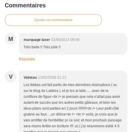
Commentaires
Ajouter un commentaire
M
marquage laser
02/09/2014 09:48
Très belle !! Très jolie !!
Répondre
V
Valneau
13/02/2009 21:12
Les fekkas ont fait partis de mes dernières réalisations ( vu
sur le blog de Lakbira ), et je les ai faits.......avec de la
confiture de figue.<br /> je pensais que cela n'allait pas avoir
autant de succés que les autres petits gâteaux, et bien les
deux plans sont parties en 2 jours !!!!!!!!!<br /> Leur petit côté
gratiné au four.....un délice<br /> <br /> voilà, je crois que je
vais arrêtter de t'embêtter pr ce soir, et mon prochain passage
sera moins fertile en écriture !!!! :o) ( j'ai néanmoins édité 4-5