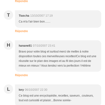
Répondre
T
Tiuscha
13/10/2007 17:19
Ca m'a l'air bien bon........
Répondre
H
hanane81
07/10/2007 23:41
Bravo pour votre blog et surtout merci de mettre à notre
disposition toutes ces merveilleuses recettes!Ce blog est une
réussite sur le plan des images et au fil des jours il est de
mieux en mieux ! Vous tendez vers la perfection ! Hélène
Répondre
L
lory
06/10/2007 22:30
Ce blog est une encyclopédie, recettes, saveurs , couleurs,
tout est curiosité et plaisir....Bonne soirée-