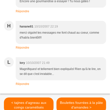
Encore une gourmandise à essayer ! Tu nous gâtes !
Répondre
H
hanane81
10/10/2007 22:19
merci olga!et tes messages me font chaud au coeur, comme
d'hab!a bientôt!!!
Répondre
L
lory
10/10/2007 21:49
Magnifiques! et tellement bien expliqués! Rien qu'à te lire, on
se dit que c'est inratable...
Répondre
< tajines d'agneau aux
Boulettes fourrées à la pâte
coings caramélisés
d'amandes >