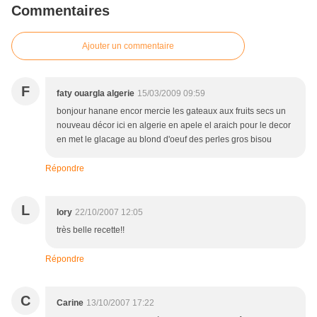
Commentaires
Ajouter un commentaire
F
faty ouargla algerie
15/03/2009 09:59
bonjour hanane encor mercie les gateaux aux fruits secs un
nouveau décor ici en algerie en apele el araich pour le decor
en met le glacage au blond d'oeuf des perles gros bisou
Répondre
L
lory
22/10/2007 12:05
très belle recette!!
Répondre
C
Carine
13/10/2007 17:22