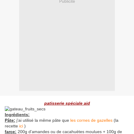
Publicité
patisserie spéciale aid
Ingrédients:
Pâte:
j'ai utilisé la même pâte que
les cornes de gazelles
(la
recette
ici
)
farce:
200g d'amandes ou de cacahuètes moulues + 100g de