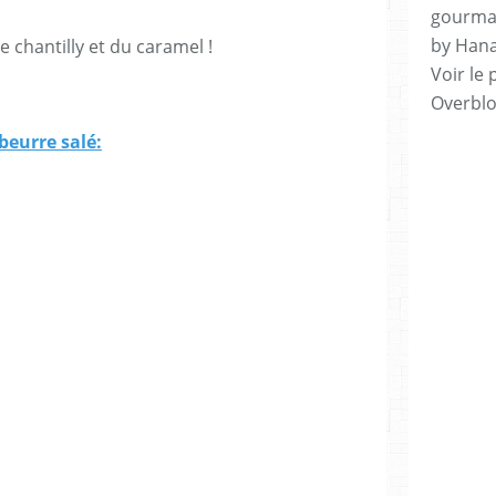
gourman
by Hana
 chantilly et du caramel !
Voir le 
Overbl
beurre salé: