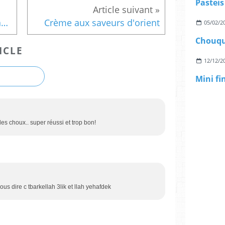
Pasteis
Crème glacée au chocolat au lait
Crème aux saveurs d'orient
05/02/2
Chouqu
ICLE
12/12/2
Mini f
es choux.. super réussi et trop bon!
ous dire c tbarkellah 3lik et llah yehafdek