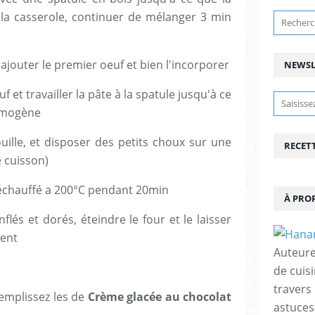
la casserole, continuer de mélanger 3 min
rajouter le premier oeuf et bien l'incorporer
NEWSL
 et travailler la pâte à la spatule jusqu'à ce
homogène
ille, et disposer des petits choux sur une
RECET
 cuisson)
échauffé a 200°C pendant 20min
À PRO
lés et dorés, éteindre le four et le laisser
ment
Auteure
de cuisi
travers
emplissez les de
Crème glacée au chocolat
astuces