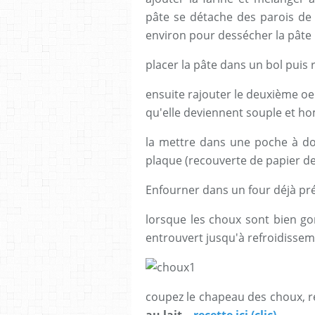
pâte se détache des parois de 
environ pour dessécher la pâte
placer la pâte dans un bol puis 
ensuite rajouter le deuxième oeuf
qu'elle deviennent souple et 
la mettre dans une poche à dou
plaque (recouverte de papier de
Enfourner dans un four déjà pr
lorsque les choux sont bien gonf
entrouvert jusqu'à refroidisse
coupez le chapeau des choux, r
au lait
recette ici (clic)