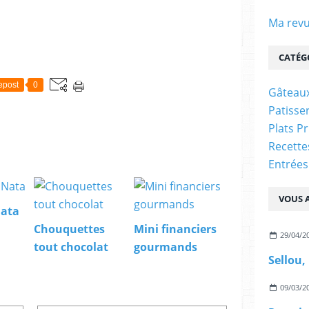
Ma revu
CATÉG
epost
0
Gâteaux
Patisser
Plats P
Recett
Entrées
VOUS A
Nata
Chouquettes
Mini financiers
29/04/2
tout chocolat
gourmands
Sellou,
09/03/2