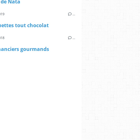
 de Nata
019
…
ettes tout chocolat
018
…
inanciers gourmands