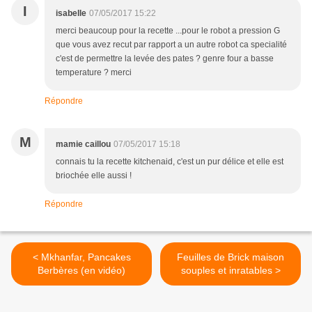
Répondre
I
isabelle
07/05/2017 15:22
merci beaucoup pour la recette ...pour le robot a pression G
que vous avez recut par rapport a un autre robot ca specialité
c'est de permettre la levée des pates ? genre four a basse
temperature ? merci
Répondre
M
mamie caillou
07/05/2017 15:18
connais tu la recette kitchenaid, c'est un pur délice et elle est
briochée elle aussi !
Répondre
< Mkhanfar, Pancakes
Feuilles de Brick maison
Berbères (en vidéo)
souples et inratables >