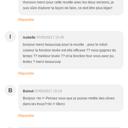
J
joscelyne
07/05/2017 17:57
rhooooo merci pour cette recette avec les deux versions, je
suis sûre d'adorer ta façon de faire, ce doit être plus léger!
Répondre
I
isabelle
07/05/2017 15:45
bonjour merci beaucoup pour la recette ...pour le robot
cuiseur la fonction levée est elle efficase ?? vous gagnez du
temps ?? meilleur levée ?? et la fonction four vous avez pu
testez ? merci beaucoup
Répondre
B
Batoul
07/05/2017 15:24
Bonjour <br /> Pensez vous que je puisse mettre des olives
dans les trous?<br /> Merci