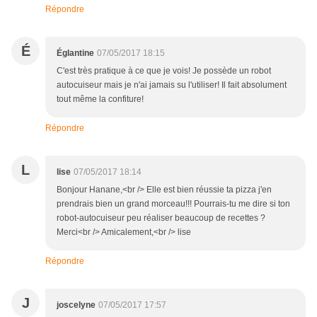
jours. Par contre ton robot-autocuiseur peut-il réaliser
beaucoup de recettes ? <br /> Amicalement,<br /> lise
Répondre
É
Églantine
07/05/2017 18:15
C'est très pratique à ce que je vois! Je possède un robot
autocuiseur mais je n'ai jamais su l'utiliser! Il fait absolument
tout même la confiture!
Répondre
L
lise
07/05/2017 18:14
Bonjour Hanane,<br /> Elle est bien réussie ta pizza j'en
prendrais bien un grand morceau!!! Pourrais-tu me dire si ton
robot-autocuiseur peu réaliser beaucoup de recettes ?
Merci<br /> Amicalement,<br /> lise
Répondre