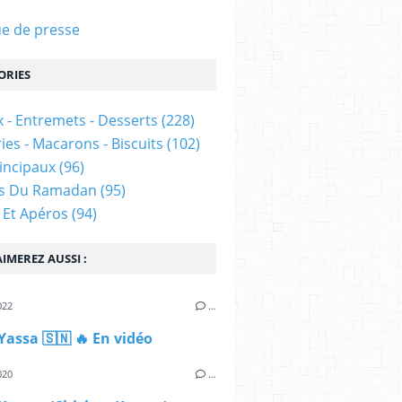
e de presse
ORIES
 - Entremets - Desserts
(228)
ies - Macarons - Biscuits
(102)
rincipaux
(96)
es Du Ramadan
(95)
 Et Apéros
(94)
IMEREZ AUSSI :
022
…
Yassa 🇸🇳 🔥 En vidéo
020
…