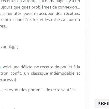
 recettes en attente, j'ai démanagé il y'a un
toujours quelques problèmes de connexion...
s 5 minutes pour m'occuper des recettes,
entrer dans l'ordre, et les mises à jour du
es..
s
, voici une délicieuse recette de poulet à la
itron confit, un classique indémodable et
xpress ;)
es frites, ou des pommes de terre sautées
RECHE