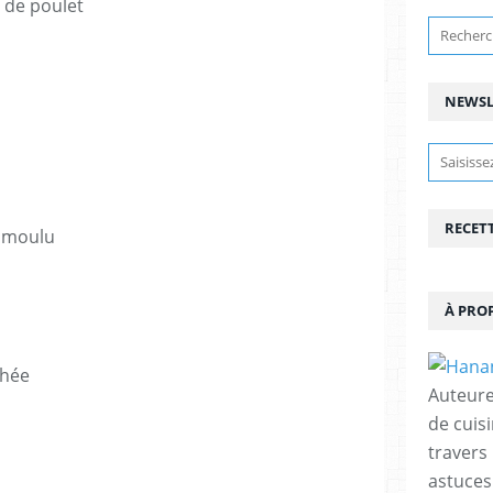
s de poulet
NEWSL
RECET
e moulu
À PRO
chée
Auteure
de cuisi
travers
astuces