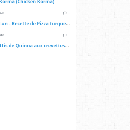
 Korma (Chicken Korma)
020
…
Lahmacun - Recette de Pizza turque à la poêle
018
…
Spaghettis de Quinoa aux crevettes et à la chermoula