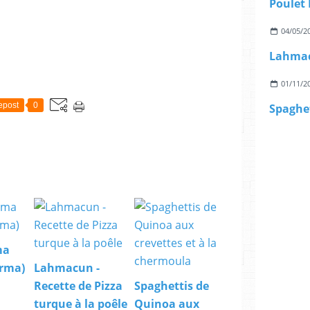
Poulet
04/05/2
01/11/2
epost
0
ma
orma)
Lahmacun -
Recette de Pizza
Spaghettis de
turque à la poêle
Quinoa aux