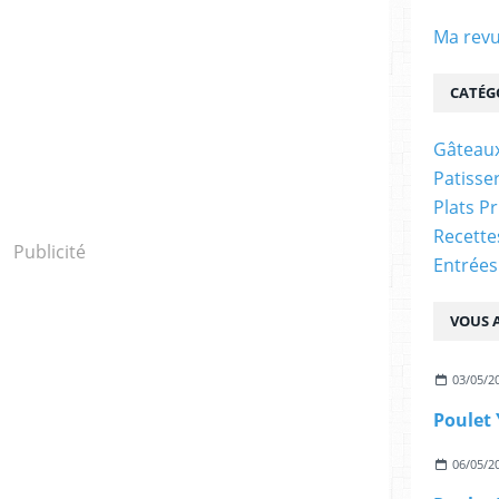
Ma revu
CATÉG
Gâteaux
Patisser
Plats P
Recett
Publicité
Entrées
VOUS A
03/05/2
Poulet 
06/05/2