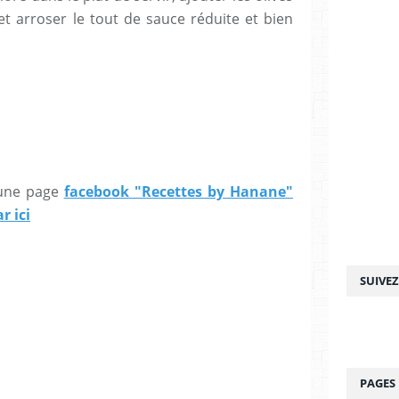
 et arroser le tout de sauce réduite et bien
e une page
facebook "Recettes by Hanane"
r ici
SUIVE
PAGES