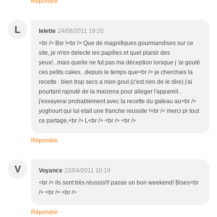
Répondre
L
lelette
24/08/2011 19:20
<br /> Bsr !<br /> Que de magnifiques gourmandises sur ce
site, je m'en delecte les papilles et quel plaisir des
yeux!...mais quelle ne fut pas ma déception lorsque j 'ai gouté
ces petits cakes...depuis le temps que<br /> je cherchais la
recette : bien trop secs a mon gout (c'est rien de le dire) j'ai
pourtant rajouté de la maizena pour alleger l'appareil..
j'essayerai probablement avec la recette du gateau au<br />
yoghourt qui lui etait une franche reussite !<br /> merci pr tout
ce partage,<br /> L<br /> <br /> <br />
Répondre
V
Voyance
22/04/2011 10:19
<br /> ils sont très réussis!!! passe un bon weekend! Bises<br
/> <br /> <br />
Répondre