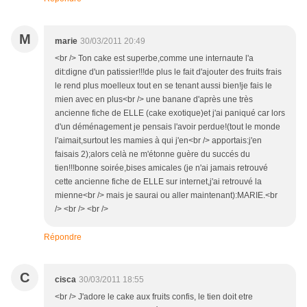
M
marie
30/03/2011 20:49
<br /> Ton cake est superbe,comme une internaute l'a
dit:digne d'un patissier!!!de plus le fait d'ajouter des fruits frais
le rend plus moelleux tout en se tenant aussi bien!je fais le
mien avec en plus<br /> une banane d'après une très
ancienne fiche de ELLE (cake exotique)et j'ai paniqué car lors
d'un déménagement je pensais l'avoir perdue!(tout le monde
l'aimait,surtout les mamies à qui j'en<br /> apportais:j'en
faisais 2);alors celà ne m'étonne guère du succés du
tien!!!bonne soirée,bises amicales (je n'ai jamais retrouvé
cette ancienne fiche de ELLE sur internet,j'ai retrouvé la
mienne<br /> mais je saurai ou aller maintenant):MARIE.<br
/> <br /> <br />
Répondre
C
cisca
30/03/2011 18:55
<br /> J'adore le cake aux fruits confis, le tien doit etre