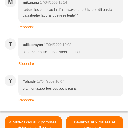
M
mikanana
17/04/2009 11:14
j'adore les pains au lait j'ai essayer une fois je te dit pas la
catastophe faudrai que je re tente^^
Répondre
T
taille crayon
17/04/2009 10:08
superbe recette..... Bon week end Lorent
Répondre
Y
Yolande
17/04/2009 10:07
vraiment superbes ces petits pains !
Répondre
< Mini-cakes aux pommes,
Bavarois aux fraises et
raisins secs, flocons
spéculoos >