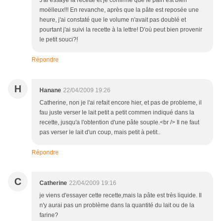
J'ai essayé la recette et je confirme que le pain est bien
moëlleux!!! En revanche, après que la pâte est reposée une
heure, j'ai constaté que le volume n'avait pas doublé et
pourtant j'ai suivi la recette à la lettre! D'où peut bien provenir
le petit souci?!
Répondre
H
Hanane
22/04/2009 19:26
Catherine, non je l'ai refait encore hier, et pas de probleme, il
fau juste verser le lait petit a petit commen indiqué dans la
recette, jusqu'a l'obtention d'une pâte souple.<br /> Il ne faut
pas verser le lait d'un coup, mais petit à petit..
Répondre
C
Catherine
22/04/2009 19:16
je viens d'essayer cette recette,mais la pâte est très liquide. Il
n'y aurai pas un problème dans la quantité du lait ou de la
farine?