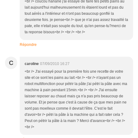
<br /> coucou hanane j'ai essayé de faire tes petits pains au
lait aujourd'hui malheureusement ils étaient lourd et pas du
tout aérés a l'intérieur et n'ont pas beaucoup gonflé la
deuxieme fois. je pense<br /> que je n'ai pas assez travaillé la
pate, elle n'etait pas souple du tout. qu'en pense-tu?merci de
ta reponse bisous<br /> <br /> <br />
Répondre
C
caroline
07/09/2010 16:27
<br /> J'ai essayé pour la première fois une recette de votre
site et ce sont les pains au lait.<br /> <br /> n'ayant pas un
robot multifonction pour pétrir la pâte j'ai pétri la pâte avec ma
machine à pain pendant 15min.<br /> <br /> J'ai ensuite
laisser reposer au chaud mais ça n'a pas pris beaucoup de
volume. Et je pense que c'est à cause de ça que mes pain ne
sont pas moelleux comme il devrait l'être. C'est le fait
d'avoir<br /> pétri la pâte à la machine qui a fait rater cela ?
Peut on pétrir la pâte à la main ? Merci d'avance<br /> <br />
<br />