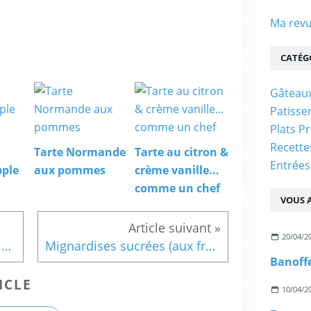
Ma revu
CATÉG
Gâteaux
Patisser
Plats P
Recett
Tarte Normande
Tarte au citron &
Entrées
ple
aux pommes
crème vanille...
comme un chef
VOUS A
20/04/2
Hachis parmentier (en version individuelle)
Mignardises sucrées (aux framboises)
ICLE
10/04/2