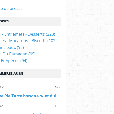
e de presse
ORIES
 - Entremets - Desserts
(228)
ies - Macarons - Biscuits
(102)
rincipaux
(96)
es Du Ramadan
(95)
 Et Apéros
(94)
IMEREZ AUSSI :
022
…
Banoffee Pie Tarte banane 🍌 et dulce de leche
021
…