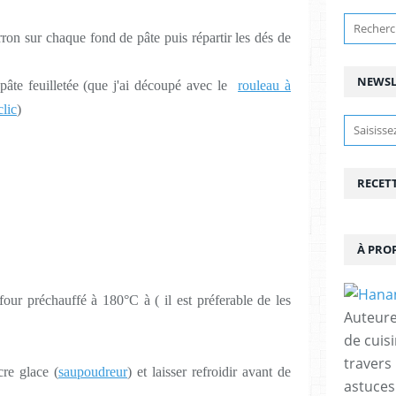
ron sur chaque fond de pâte puis répartir les dés de
NEWSL
e pâte feuilletée (que j'ai découpé avec le
rouleau à
clic
)
RECET
À PRO
 four préchauffé à 180°C à ( il est préferable de les
Auteure
de cuisi
travers
ucre glace
(
saupoudreur
) et laisser refroidir avant de
astuces