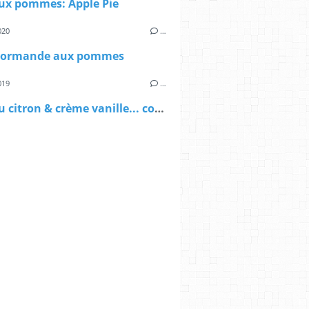
aux pommes: Apple Pie
020
…
Normande aux pommes
019
…
Tarte au citron & crème vanille... comme un chef