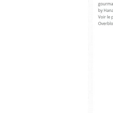
gourman
by Hana
Voir le 
Overbl