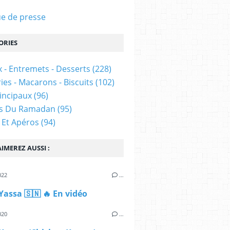
e de presse
ORIES
 - Entremets - Desserts
(228)
ies - Macarons - Biscuits
(102)
rincipaux
(96)
es Du Ramadan
(95)
 Et Apéros
(94)
IMEREZ AUSSI :
022
…
Yassa 🇸🇳 🔥 En vidéo
020
…