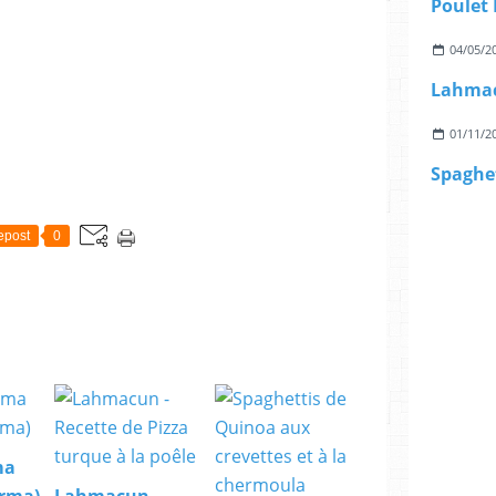
Poulet
04/05/2
01/11/2
epost
0
ma
orma)
Lahmacun -