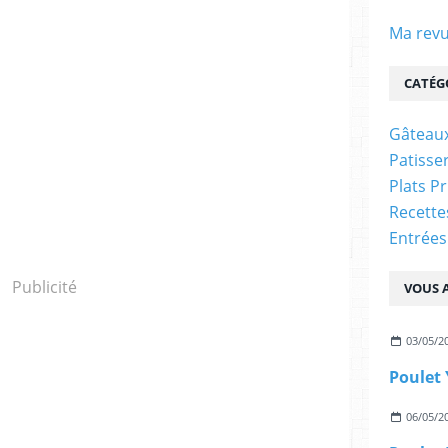
Ma revu
CATÉG
Gâteaux
Patisser
Plats P
Recett
Entrées
Publicité
VOUS A
03/05/2
Poulet 
06/05/2