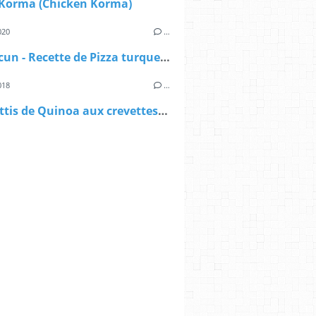
 Korma (Chicken Korma)
020
…
Lahmacun - Recette de Pizza turque à la poêle
018
…
Spaghettis de Quinoa aux crevettes et à la chermoula