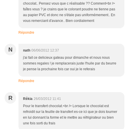
chocolat.. Pensez vous que c réalisable ?? Comment<br />
faîtes vous ? je crains que le colorant poudre ne tienne pas
au papier PVC et donc ne s'étale pas uniformémement.. En
vous remerciant d'avance.. Bien cordialement
Répondre
N
nath
06/06/2012 12:37
j'ai fait ce delicieux gateau pour dimanche et nous nous
sommes regales ! je remplacerais juste l'huile par du beurre
je pense la prochaine fois car oui je le referais
Répondre
R
Rékia
26/03/2012 11:41
Pour le transfert chocolat.<br /> Lorsque le chocolat est
refroidit sur la feuille de transfert es-ce ici que je dois tourner
en lui donnant la forme et le mettre au réfrigirateur ou bien
une fois sorti du frais