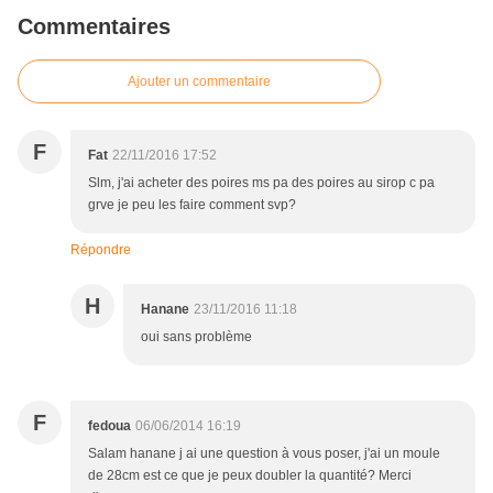
Commentaires
Ajouter un commentaire
F
Fat
22/11/2016 17:52
Slm, j'ai acheter des poires ms pa des poires au sirop c pa
grve je peu les faire comment svp?
Répondre
H
Hanane
23/11/2016 11:18
oui sans problème
F
fedoua
06/06/2014 16:19
Salam hanane j ai une question à vous poser, j'ai un moule
de 28cm est ce que je peux doubler la quantité? Merci