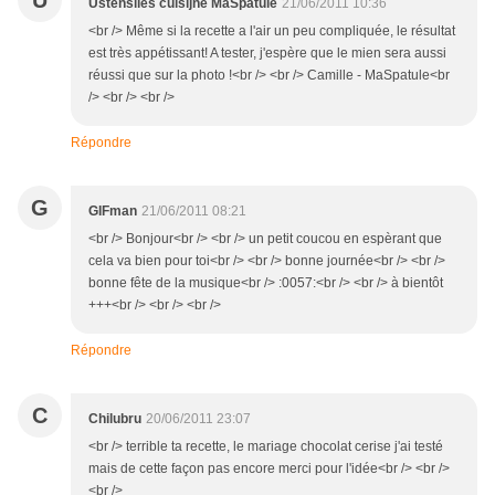
U
Ustensiles cuisijne MaSpatule
21/06/2011 10:36
<br /> Même si la recette a l'air un peu compliquée, le résultat
est très appétissant! A tester, j'espère que le mien sera aussi
réussi que sur la photo !<br /> <br /> Camille - MaSpatule<br
/> <br /> <br />
Répondre
G
GIFman
21/06/2011 08:21
<br /> Bonjour<br /> <br /> un petit coucou en espèrant que
cela va bien pour toi<br /> <br /> bonne journée<br /> <br />
bonne fête de la musique<br /> :0057:<br /> <br /> à bientôt
+++<br /> <br /> <br />
Répondre
C
Chilubru
20/06/2011 23:07
<br /> terrible ta recette, le mariage chocolat cerise j'ai testé
mais de cette façon pas encore merci pour l'idée<br /> <br />
<br />