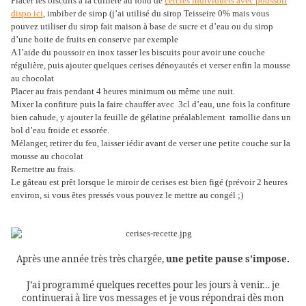
Placer les biscuits à la cuillère au fond de
cercles individuels avec poussoir
dispo ici
,
imbiber de sirop (j’ai utilisé du sirop Teisseire 0% mais vous
pouvez utiliser du sirop fait maison à base de sucre et d’eau ou du sirop
d’une boite de fruits en conserve par exemple
A l’aide du poussoir en inox tasser les biscuits pour avoir une couche
régulière, puis ajouter quelques cerises dénoyautés et verser enfin la mousse
au chocolat
Placer au frais pendant 4 heures minimum ou même une nuit.
Mixer la confiture puis la faire chauffer avec 3cl d’eau, une fois la confiture
bien cahude, y ajouter la feuille de gélatine préalablement ramollie dans un
bol d’eau froide et essorée.
Mélanger, retirer du feu, laisser iédir avant de verser une petite couche sur la
mousse au chocolat
Remettre au frais.
Le gâteau est prêt lorsque le miroir de cerises est bien figé (prévoir 2 heures
environ, si vous êtes pressés vous pouvez le mettre au congél ;)
Après une année très très chargée,
une petite pause s'impose.
J’ai programmé quelques recettes pour les jours à venir… je
continuerai à lire vos messages et je vous répondrai dès mon