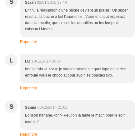
S
Sarah
02/01/2015 13:49
Enfin, la réalisation d'une bûche devient un plaisir ! Un super
résultat, la bûche a fait l'unanimité ! Vraiment, tout est exact
dans la recette, que ce soit les quantités ou les temps de
cuisson ! Merci !
Répondre
L
LIZ
10/12/2014 20:14
bonsoir<br /> <br /> je voulais savoir sur quel type de cercle
enroulé vous le chocolat pour avoir les boucles svp.
Répondre
S
Samia
05/12/2014 21:02
Bonsoir hanane,<br /> Peut on la faute le matin pour le soir
même ?
Répondre