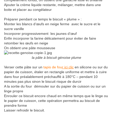
complétement fondu, on obtient une ganache lisse et brillante
Ajouter la crème liquide restante, mélanger, mettre dans une
boite et placer au congélateur
Préparer pendant ce temps le biscuit « plume » :
Monter les blancs d‘œufs en neige ferme
avec le sucre et le
sucre vanille
Incorporer progressivement
les jaunes d’œuf
Enfin incorporer la farine délicatement pour éviter de faire
retomber les œufs en neige
On obtient une pâte mousseuse
la pâte à biscuit génoise plume
Verser cette pâte sur un
tapis de fou
r ici clic
en silicone ou sur du
papier de cuisson, étaler en rectangle uniforme et mettre à cuire
dans four préalablement préchauffé à 180°C – pendant 10
minutes pas plus sinon le biscuit risque de durcir
A la sortie du four
démouler sur du papier de cuisson ou sur un
linge propre
Enrouler ce biscuit encore chaud en même temps que le linge ou
le papier de cuisson, cette opération permettra au biscuit de
prendre forme
Laisser refroidir le biscuit.