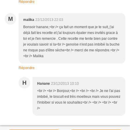
Répondre
M
malika
22/12/2013 22:03
Bonsoir hanane,<br /> ça fait un moment que je te suit, j'ai
déjà fait tes recette et j'ai toujours épater mes invités grace à
toi et je t'en remercie . Cette recette me tente bien par contre
je voulais savoir si la<br /> genoise n'est pas imbibé la buche
ne risque pas d'être sèche<br /> merci de me répondre.<br />
<br /> Malika
Répondre
H
Hanane
23/12/2013 10:10
<br /> <br /> Bonjour,<br /> <br /> <br /> Je ne l'ai pas
imbibé, le biscuit est très moelleux mais vous pouvez
l'imbiber si vous le souhaitez<br /> <br /> <br /> <br
/>