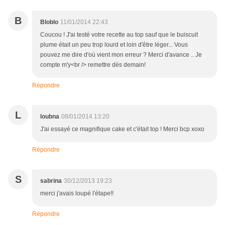
B
Bloblo
11/01/2014 22:43
Coucou ! J'ai testé votre recette au top sauf que le buiscuit
plume était un peu trop lourd et loin d'être léger... Vous
pouvez me dire d'où vient mon erreur ? Merci d'avance .. Je
compte m'y<br /> remettre dès demain!
Répondre
L
loubna
08/01/2014 13:20
J'ai essayé ce magnifique cake et c'était top ! Merci bcp xoxo
Répondre
S
sabrina
30/12/2013 19:23
merci j'avais loupé l'étape!!
Répondre