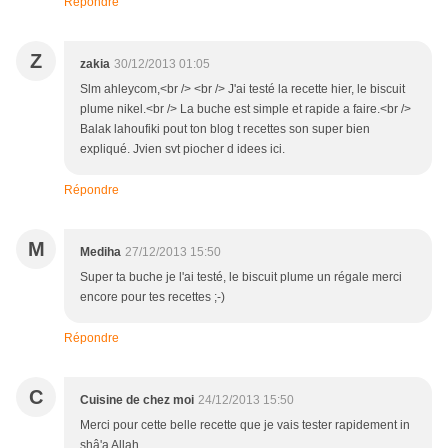
Répondre
Z
zakia
30/12/2013 01:05
Slm ahleycom,<br /> <br /> J'ai testé la recette hier, le biscuit
plume nikel.<br /> La buche est simple et rapide a faire.<br />
Balak lahoufiki pout ton blog t recettes son super bien
expliqué. Jvien svt piocher d idees ici.
Répondre
M
Mediha
27/12/2013 15:50
Super ta buche je l'ai testé, le biscuit plume un régale merci
encore pour tes recettes ;-)
Répondre
C
Cuisine de chez moi
24/12/2013 15:50
Merci pour cette belle recette que je vais tester rapidement in
shâ'a Allah.