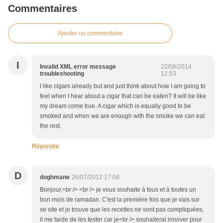
Commentaires
Ajouter un commentaire
I
Invalid XML error message
22/08/2014
troubleshooting
12:53
I like cigars already but and just think about how I am going to
feel when I hear about a cigar that can be eaten? It will be like
my dream come true. A cigar which is equally good to be
smoked and when we are enough with the smoke we can eat
the rest.
Répondre
D
doghmane
26/07/2012 17:08
Bonjour,<br /> <br /> je vous souhaite à tous et à toutes un
bon mois de ramadan. C'est la première fois que je vais sur
se site et je trouve que les recettes ne sont pas compliquées,
il me tarde de les tester car je<br /> souhaiterai innover pour