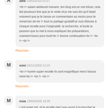
A
aline
24/03/2010 01:07
<br /> salam aleikoum hanane, ton blog est un vrai trésor, cela
fait plusieurs fois que je le visite et je me suis dis qu'il falait
vraiment que je te laisse un commentaire au moins pour te
remercier de<br /> tout ce partage gustatif! je suis éblouie à
chaque recette pour l'originalité, la recherche, et toute la
passion que tu met à nous expliquer tes préparations,
vraiment bravo pour tout!<br /> bonne continuation<br /> <br
/> <br />
Répondre
M
mimi
20/11/2009 13:19
<br /> humm super recette ils sont magnifique merci bisous
mimi<br /> <br /> <br />
Répondre
M
maia
19/09/2009 18:28
c est super joli, et la recette met l eau aussi à la bouche! je