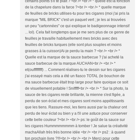
certains points s'il te plait ? <br /> <br /> * quelle est la fonction
de la chapelure dans la farce ?<br /> <br /> * quelle marque
de feuilles de bricks utilises-tu pour tes cigares (moi j'ai pris la
marque "MIL BRICK" c'est un paquet vert ; je les ai trouvées
un peu "cartonnées" ce qui explique le badigeonnage intensif
... lol). Cela fait longtemps que je me sers plus de ce genre de
feuilles je travaille habituellement mes bricks avec des
feuilles de bricks turques (elle sont plus souples et moins
grasses à la cuisson)Ai-je perdu la main ? <br /> <br /> *
Quelle est la marque de ta sauce barbecue ? j'ai acheté la
sauce barbecue de la marque AUCHAN<br /> <br /> *
et(oufffffffff) ... Comment réalises-tu le dessin sur tes cigares
j'ai essayé mais cela a été un fiasco TOTAL (le bouchon de
ma sauce barbecue était trop large pour faire quoique ce soit
de visuellement potable ! Snifffff<br /> <br /> * Sur la photo, la
sauce de tes cigares reste brillante, la mienne s'est figée, a
perdu de son éclat et mes cigares sont moins appétissants
que les tiens. Rassure-moi, les tiens aussi par la chaleur ont
perdu de leur éclat ou bien y a t'il une astuce pour conserver
cette belle couleur ?<br /> <br /> ps: le goût de la sauce sur
les cigares Hummmmmmmm à tomber ! Je salue ta créativité
machaAllah très très bonne idée <br /> <br /> ps2 : à quand
ton prochain livre ?!!!<br /> <br /> <br /> Merci pour cette