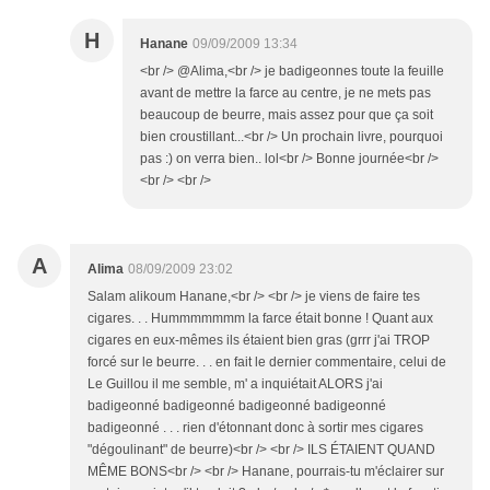
H
Hanane
09/09/2009 13:34
<br /> @Alima,<br /> je badigeonnes toute la feuille
avant de mettre la farce au centre, je ne mets pas
beaucoup de beurre, mais assez pour que ça soit
bien croustillant...<br /> Un prochain livre, pourquoi
pas :) on verra bien.. lol<br /> Bonne journée<br />
<br /> <br />
A
Alima
08/09/2009 23:02
Salam alikoum Hanane,<br /> <br /> je viens de faire tes
cigares. . . Hummmmmmm la farce était bonne ! Quant aux
cigares en eux-mêmes ils étaient bien gras (grrr j'ai TROP
forcé sur le beurre. . . en fait le dernier commentaire, celui de
Le Guillou il me semble, m' a inquiétait ALORS j'ai
badigeonné badigeonné badigeonné badigeonné
badigeonné . . . rien d'étonnant donc à sortir mes cigares
"dégoulinant" de beurre)<br /> <br /> ILS ÉTAIENT QUAND
MÊME BONS<br /> <br /> Hanane, pourrais-tu m'éclairer sur