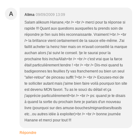
A
Alima
09/09/2009 13:09
Salam alikoum Hanane,<br /> <br /> merci pour ta réponse si
rapide !!! Quant aux questions auxquelles tu prends soin de
répondre je t'en suis très reconnaissante. Vraiment !<br /> <br
/> la brillance vient certainement de la sauce elle-même. J'ai
faillit acheter la heinz hier mais on m'avait conseillé la marque
auchan alors j'ai suivi le conseil. !je le saurai pour la
prochaine fois inchaAllah<br /> <br /> c'est vrai que la farce
était particulièrement tendre ! <br /> <br /> Dis-moi quand tu
badigeonnes tes feuilles t'y vas franchement ou bien un seul
"aller-retour" de pinceau suffit ?<br /> <br /> Excuses-moi de
te solliciter autant mais j'aime bien faire voilà pourquoi ton site
est devenu MON favori. Tu as le souci du détail et ça
j'apprécie particulièrement!<br /> <br /> ps: quand je te disais
à quand la sortie du prochain livre je parlais d'un nouveau
livre (pourquoi sur des amuse-bouches/mignardises/toasts
etc...ou autres idée à exploiter)<br /> <br /> bonne journée
Hanane et merci pour tout !!!
Répondre