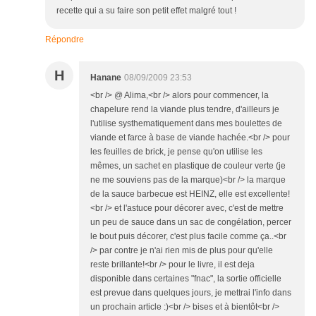
recette qui a su faire son petit effet malgré tout !
Répondre
H
Hanane
08/09/2009 23:53
<br /> @ Alima,<br /> alors pour commencer, la
chapelure rend la viande plus tendre, d'ailleurs je
l'utilise systhematiquement dans mes boulettes de
viande et farce à base de viande hachée.<br /> pour
les feuilles de brick, je pense qu'on utilise les
mêmes, un sachet en plastique de couleur verte (je
ne me souviens pas de la marque)<br /> la marque
de la sauce barbecue est HEINZ, elle est excellente!
<br /> et l'astuce pour décorer avec, c'est de mettre
un peu de sauce dans un sac de congélation, percer
le bout puis décorer, c'est plus facile comme ça..<br
/> par contre je n'ai rien mis de plus pour qu'elle
reste brillante!<br /> pour le livre, il est deja
disponible dans certaines "fnac", la sortie officielle
est prevue dans quelques jours, je mettrai l'info dans
un prochain article :)<br /> bises et à bientôt<br />