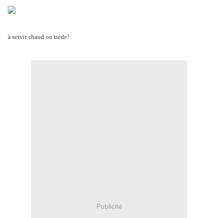
à servir chaud ou tiède!
Publicité