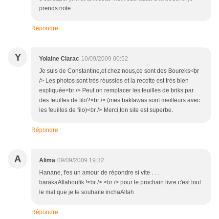
prends note
Répondre
Y
Yolaine Clarac
10/09/2009 00:52
Je suis de Constantine,et chez nous,ce sont des Boureks<br
/> Les photos sont très réussies et la recette est très bien
expliquée<br /> Peut on remplacer les feuilles de briks par
des feuilles de filo?<br /> (mes baklawas sont meilleurs avec
les feuilles de filo)<br /> Merci,ton site est superbe.
Répondre
A
Alima
09/09/2009 19:32
Hanane, t'es un amour de répondre si vite . . .
barakaAllahoufik !<br /> <br /> pour le prochain livre c'est tout
le mal que je te souhaite inchaAllah
Répondre