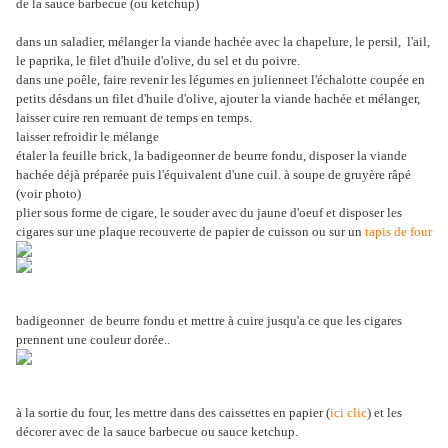
de la sauce barbecue (ou ketchup)
dans un saladier, mélanger la viande hachée avec la chapelure, le persil, l'ail,
le paprika, le filet d'huile d'olive, du sel et du poivre.
dans une poêle, faire revenir les légumes en julienne
et l'échalotte coupée en
petits dés
dans un filet d'huile d'olive, ajouter la viande hachée et mélanger,
laisser cuire ren remuant de temps en temps.
laisser refroidir le mélange
étaler la feuille brick, la badigeonner de beurre fondu, disposer la viande
hachée déjà préparée puis l'équivalent d'une cuil. à soupe de gruyère râpé
(voir photo)
plier sous forme de cigare, le souder avec du jaune d'oeuf et disposer les
cigares sur une plaque recouverte de papier de cuisson ou sur un
tapis de four
badigeonner de beurre fondu et mettre à cuire jusqu'a ce que les cigares
prennent une couleur dorée..
à la sortie du four, les mettre dans des caissettes en papier (
ici
clic
) et les
décorer avec de la sauce barbecue ou sauce ketchup.