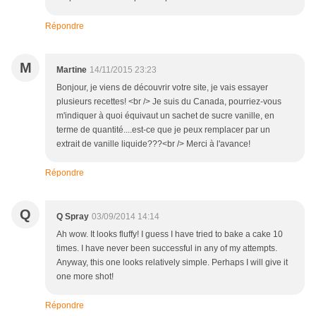
Répondre
M
Martine
14/11/2015 23:23
Bonjour, je viens de découvrir votre site, je vais essayer
plusieurs recettes! <br /> Je suis du Canada, pourriez-vous
m'indiquer à quoi équivaut un sachet de sucre vanille, en
terme de quantité....est-ce que je peux remplacer par un
extrait de vanille liquide???<br /> Merci à l'avance!
Répondre
Q
Q Spray
03/09/2014 14:14
Ah wow. It looks fluffy! I guess I have tried to bake a cake 10
times. I have never been successful in any of my attempts.
Anyway, this one looks relatively simple. Perhaps I will give it
one more shot!
Répondre