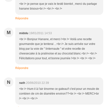
<br /> je pense que je vais le testé bientot , merci du partage
hanane bisous<br /> <br /> <br />
Répondre
M
midolu
19/01/2011 14:53
<br /> Bonjour Hanane, et merci !<br /> Voilà une recette
gourmande que je tenterai ...<br /> Je suis arrivée sur votre
blog par la voie de " linternaute " et votre recette de
cheesecake à la pralinoise et au chocolat blanc.<br /> <br />
Félicitations pour tout, et bonne journée !<br /> <br /> <br />
Répondre
N
nath
20/06/2010 22:39
<br /> Hum il à l'air énorme ce gateau!! c'est pour un moule de
combien de cm de diamètre environ??<br /> <br /> MERCI<br
/> <br /> <br />