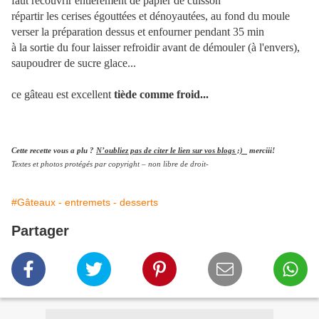
faut recouvrir entièrement de papier de cuisson
répartir les cerises égouttées et dénoyautées, au fond du moule
verser la préparation dessus et enfourner pendant 35 min
à la sortie du four laisser refroidir avant de démouler (à l'envers),
saupoudrer de sucre glace...
ce gâteau est excellent
tiède comme froid...
Cette recette vous a plu ?
N’oubliez pas de citer le lien sur vos blogs ;)
merciii!
Textes et photos protégés par copyright – non libre de droit-
#Gâteaux - entremets - desserts
Partager