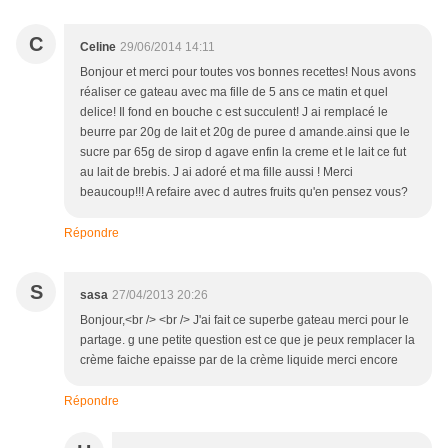
C
Celine
29/06/2014 14:11
Bonjour et merci pour toutes vos bonnes recettes! Nous avons
réaliser ce gateau avec ma fille de 5 ans ce matin et quel
delice! Il fond en bouche c est succulent! J ai remplacé le
beurre par 20g de lait et 20g de puree d amande.ainsi que le
sucre par 65g de sirop d agave enfin la creme et le lait ce fut
au lait de brebis. J ai adoré et ma fille aussi ! Merci
beaucoup!!! A refaire avec d autres fruits qu'en pensez vous?
Répondre
S
sasa
27/04/2013 20:26
Bonjour,<br /> <br /> J'ai fait ce superbe gateau merci pour le
partage. g une petite question est ce que je peux remplacer la
crème faiche epaisse par de la crème liquide merci encore
Répondre