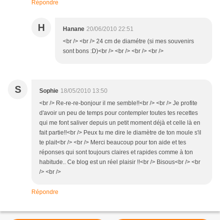
Répondre
H
Hanane
20/06/2010 22:51
<br /> <br /> 24 cm de diamétre (si mes souvenirs
sont bons :D)<br /> <br /> <br /> <br />
S
Sophie
18/05/2010 13:50
<br /> Re-re-re-bonjour il me semble!!<br /> <br /> Je profite
d'avoir un peu de temps pour contempler toutes tes recettes
qui me font saliver depuis un petit moment déjà et celle là en
fait partie!!<br /> Peux tu me dire le diamètre de ton moule s'il
te plait<br /> <br /> Merci beaucoup pour ton aide et tes
réponses qui sont toujours claires et rapides comme à ton
habitude.. Ce blog est un réel plaisir !!<br /> Bisous<br /> <br
/> <br />
Répondre