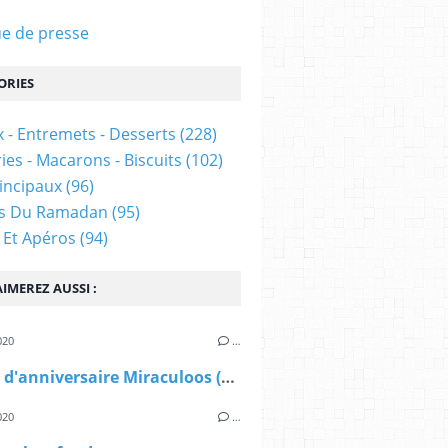
e de presse
ORIES
 - Entremets - Desserts
(228)
ies - Macarons - Biscuits
(102)
rincipaux
(96)
es Du Ramadan
(95)
 Et Apéros
(94)
IMEREZ AUSSI :
020
…
Gâteau d'anniversaire Miraculoos (LadyBug)
020
…