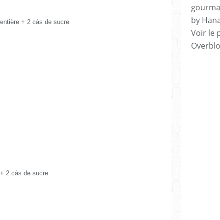
gourman
by Hana
 entière + 2 càs de sucre
Voir le 
Overbl
e + 2 càs de sucre