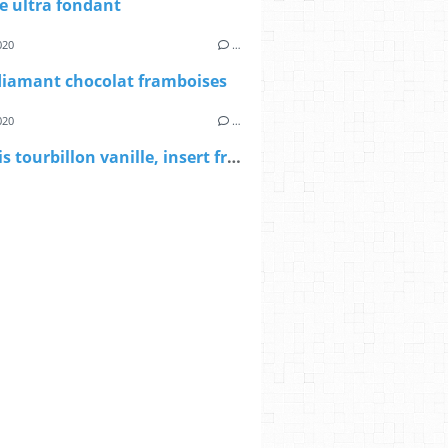
e ultra fondant
020
…
diamant chocolat framboises
020
…
Bavarois tourbillon vanille, insert fruits de la passion