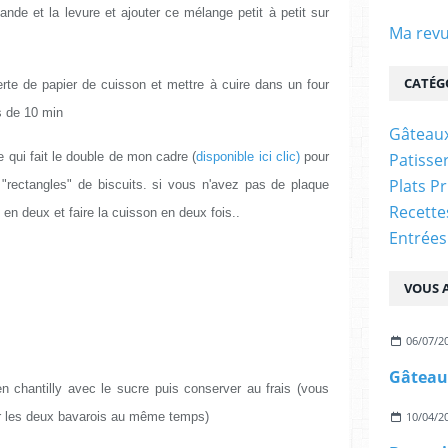
mande et la levure et ajouter ce mélange petit à petit sur
Ma revu
CATÉG
rte de papier de cuisson et mettre à cuire dans un four
s de 10 min
Gâteaux
ue qui fait le double de mon cadre (
disponible ici clic)
pour
Patisser
Plats P
 "rectangles" de biscuits. si vous n'avez pas de plaque
Recett
en deux et faire la cuisson en deux fois..
Entrées
VOUS A
06/07/2
n chantilly avec le sucre puis conserver au frais (vous
our les deux bavarois au même temps)
10/04/2