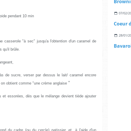
Browni
07/02/2
 froide pendant 10 min
Coeur 
28/01/2
e casserole "à sec" jusqu'a l'obtention d'un caramel de
 qu'il brûle.
langeant,
às de sucre, verser par dessus le lait/ caramel encore
"
, on obtient comme "une crème anglaise
es et essorées, dès que le mélange devient tiède ajouter
fond du cadre (ou du cercle) patissier, et à l'aide d'un