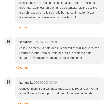
suis tombée amoureuse de ce merveilleux blog quel talent
machalah aalik Hanan quoi dire que tbrkalah aalik ,je te tire
mon chhapeau et je te souhaite bonne continuation bravo
bravo bravoune nouvelle accro quoi hihi lol
Répondre
H
hanane81
07/10/2007 19:18
essaie de mettre ta pâte dans un endroit chaud, moi je mets a
chauffer le four 1 minute, j'eteinds, puis je mets ma pâte
dedans environ 30min ou un peu plus longtemps
Répondre
H
hanane81
26/09/2007 08:00
Coucou, merci pour tes messages, pour le robot je t'enverrai
un mail tout à l'heure pour te donner la marque et le prix.
Répondre