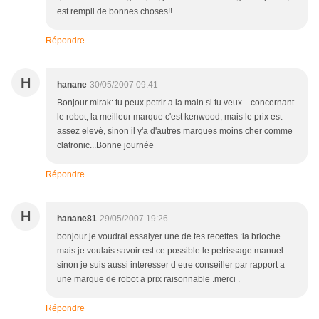
est rempli de bonnes choses!!
Répondre
H
hanane
30/05/2007 09:41
Bonjour mirak: tu peux petrir a la main si tu veux... concernant
le robot, la meilleur marque c'est kenwood, mais le prix est
assez elevé, sinon il y'a d'autres marques moins cher comme
clatronic...Bonne journée
Répondre
H
hanane81
29/05/2007 19:26
bonjour je voudrai essaiyer une de tes recettes :la brioche
mais je voulais savoir est ce possible le petrissage manuel
sinon je suis aussi interesser d etre conseiller par rapport a
une marque de robot a prix raisonnable .merci .
Répondre