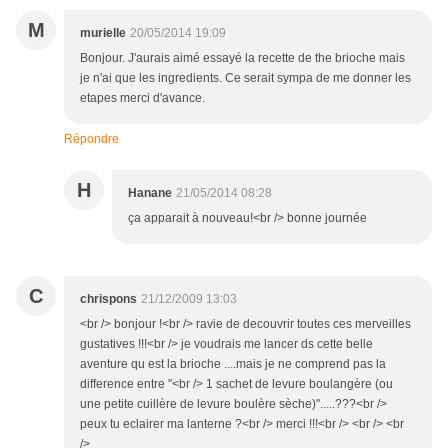
M
murielle
20/05/2014 19:09
Bonjour. J'aurais aimé essayé la recette de the brioche mais
je n'ai que les ingredients. Ce serait sympa de me donner les
etapes merci d'avance.
Répondre
H
Hanane
21/05/2014 08:28
ça apparait à nouveau!<br /> bonne journée
C
chrispons
21/12/2009 13:03
<br /> bonjour !<br /> ravie de decouvrir toutes ces merveilles
gustatives !!!<br /> je voudrais me lancer ds cette belle
aventure qu est la brioche ....mais je ne comprend pas la
difference entre "<br /> 1 sachet de levure boulangère (ou
une petite cuillère de levure boulère sèche)".....???<br />
peux tu eclairer ma lanterne ?<br /> merci !!!<br /> <br /> <br
/>