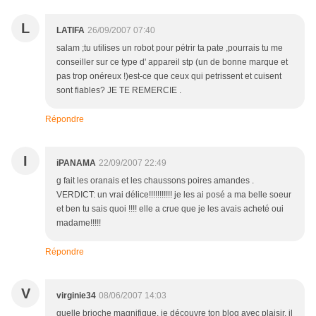
L
LATIFA
26/09/2007 07:40
salam ;tu utilises un robot pour pétrir ta pate ,pourrais tu me
conseiller sur ce type d' appareil stp (un de bonne marque et
pas trop onéreux !)est-ce que ceux qui petrissent et cuisent
sont fiables? JE TE REMERCIE .
Répondre
I
iPANAMA
22/09/2007 22:49
g fait les oranais et les chaussons poires amandes .
VERDICT: un vrai délice!!!!!!!!!!! je les ai posé a ma belle soeur
et ben tu sais quoi !!!! elle a crue que je les avais acheté oui
madame!!!!!
Répondre
V
virginie34
08/06/2007 14:03
quelle brioche magnifique, je découvre ton blog avec plaisir, il