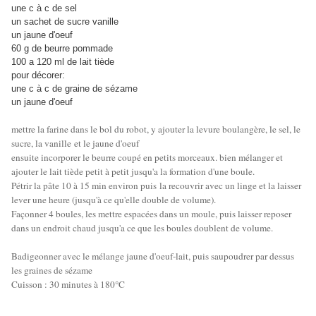
une c à c de sel
un sachet de sucre vanille
un jaune d'oeuf
60 g de beurre pommade
100 a 120 ml de lait tiède
pour décorer:
une c à c de graine de sézame
un jaune d'oeuf
mettre la farine dans le bol du robot, y ajouter la levure boulangère, le sel, le
sucre, la vanille et le jaune d'oeuf
ensuite incorporer le beurre coupé en petits morceaux. bien mélanger et
ajouter le lait tiède petit à petit jusqu'a la formation d'une boule.
Pétrir la pâte 10 à 15 min environ puis
la recouvrir avec un linge et la laisser
lever une heure (jusqu'à ce qu'elle double de volume).
Façonner 4 boules, les mettre espacées dans un moule, puis laisser reposer
dans un endroit chaud jusqu'a ce que les boules doublent de volume.
Badigeonner avec le mélange jaune d'oeuf-lait, puis saupoudrer par dessus
les gra
ines de sézame
Cuisson : 30 minutes à 180°C