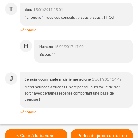
T
titou
15/01/2017 15:01
" chouette " , tous ces conseils , bisous bisous , TITOU..
Répondre
H
Hanane
15/01/2017 17:09
Bisous ^^
J
Je suis gourmande mais je me soigne
15/01/2017 14:49
Merci pour ces astuces ! Il n'est pas toujours facile de s'en
sortir avec certaines recettes comportant une base de
génoise !
Répondre
< Cake à la banane,
Perles du japon au lait ou