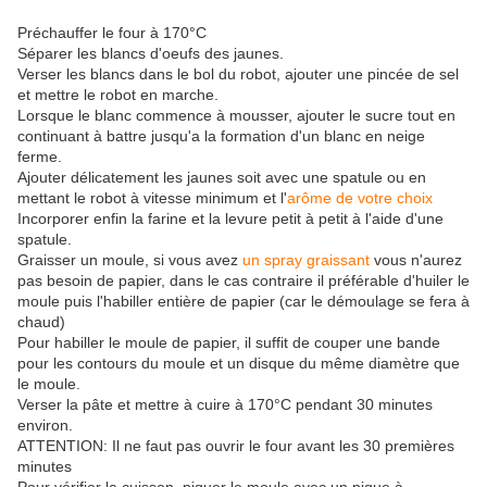
Préchauffer le four à 170°C
Séparer les blancs d'oeufs des jaunes.
Verser les blancs dans le bol du robot, ajouter une pincée de sel
et mettre le robot en marche.
Lorsque le blanc commence à mousser, ajouter le sucre tout en
continuant à battre jusqu'a la formation d'un blanc en neige
ferme.
Ajouter délicatement les jaunes soit avec une spatule ou en
mettant le robot à vitesse minimum et l'
arôme de votre choix
Incorporer enfin la farine et la levure petit à petit à l'aide d'une
spatule.
Graisser un moule, si vous avez
un spray graissant
vous n'aurez
pas besoin de papier, dans le cas contraire il préférable d'huiler le
moule puis l'habiller entière de papier (car le démoulage se fera à
chaud)
Pour habiller le moule de papier, il suffit de couper une bande
pour les contours du moule et un disque du même diamètre que
le moule.
Verser la pâte et mettre à cuire à 170°C pendant 30 minutes
environ.
ATTENTION: Il ne faut pas ouvrir le four avant les 30 premières
minutes
Pour vérifier la cuisson, piquer le moule avec un pique à