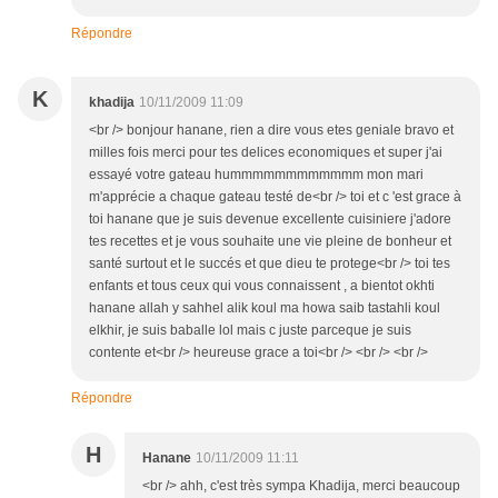
Répondre
K
khadija
10/11/2009 11:09
<br /> bonjour hanane, rien a dire vous etes geniale bravo et
milles fois merci pour tes delices economiques et super j'ai
essayé votre gateau hummmmmmmmmmmm mon mari
m'apprécie a chaque gateau testé de<br /> toi et c 'est grace à
toi hanane que je suis devenue excellente cuisiniere j'adore
tes recettes et je vous souhaite une vie pleine de bonheur et
santé surtout et le succés et que dieu te protege<br /> toi tes
enfants et tous ceux qui vous connaissent , a bientot okhti
hanane allah y sahhel alik koul ma howa saib tastahli koul
elkhir, je suis baballe lol mais c juste parceque je suis
contente et<br /> heureuse grace a toi<br /> <br /> <br />
Répondre
H
Hanane
10/11/2009 11:11
<br /> ahh, c'est très sympa Khadija, merci beaucoup