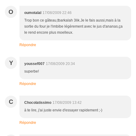
O
oumotalal
17/08/2009 22:46
Trop bon ce gâteau,tbarkalah 3lik.Je le fais aussi,mais à la
sortie du four je l'imbibe légèrement avec le jus d'ananas,ça
le rend encore plus moelleux.
Répondre
Y
youssef007
17/08/2009 20:34
superbe!
Répondre
C
Chocolatissimo
17/08/2009 13:42
à te lire, j'ai juste envie d'essayer rapidement ;-)
Répondre