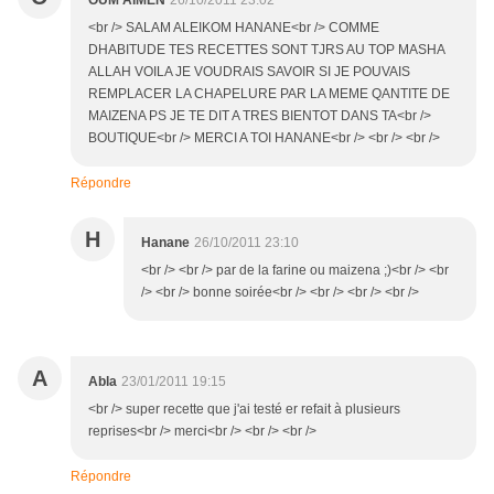
OUM AIMEN
26/10/2011 23:02
<br /> SALAM ALEIKOM HANANE<br /> COMME
DHABITUDE TES RECETTES SONT TJRS AU TOP MASHA
ALLAH VOILA JE VOUDRAIS SAVOIR SI JE POUVAIS
REMPLACER LA CHAPELURE PAR LA MEME QANTITE DE
MAIZENA PS JE TE DIT A TRES BIENTOT DANS TA<br />
BOUTIQUE<br /> MERCI A TOI HANANE<br /> <br /> <br />
Répondre
H
Hanane
26/10/2011 23:10
<br /> <br /> par de la farine ou maizena ;)<br /> <br
/> <br /> bonne soirée<br /> <br /> <br /> <br />
A
Abla
23/01/2011 19:15
<br /> super recette que j'ai testé er refait à plusieurs
reprises<br /> merci<br /> <br /> <br />
Répondre