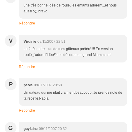
une très bonne idée de roulé, les enfants adorent...et nous
aussi :-)) bravo
Répondre
V
Virginie
09/11/2007 22:51
La forêt noire... un de mes gâteaux préféré!!!! En version
roulé, j'adore l'idée!Je te décerne un grand Miammmm!
Répondre
P
paola
09/11/2007 20:58
Un gateau qui me plait vraiment beaucoup. Je prends note de
ta recette.Paola
Répondre
G
guylaine
09/11/2007 20:32