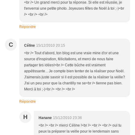
<br /> Un grand merci pour ta réponse. Si elle est réussie, je
t'enverrai une petite photo. Joyeuses fêtes de Noël à toi ;-)<br
/> <br /> <br />
Répondre
C
Céline
15/12/2010 20:15
<br /> Tout d'abord, ton blog est une vraie mine d'or et une
source d'inspiration, félicitations, et merci de nous faire
partager tes idées!<br /> Cette bûche est vraiment
appétissante... Je compte bien tenter de la réaliser pour Noël.
J'aimerais juste savoir si il est possible de la réaliser la veille?
J'ai un peu peur que la chantilly ne se<br /> tienne pas bien.
Merci à toi ;-)<br /> <br /> <br />
Répondre
H
Hanane
15/12/2010 23:36
<br /> <br /> merci Céline !<br /> <br /> <br /> oui tu
peux la préparer la veille pour le lendemain sans