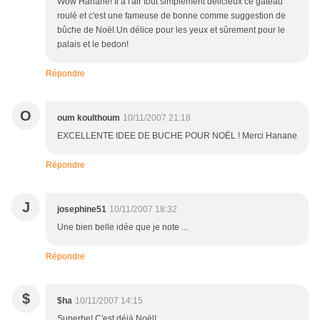
Wow Hanane! Il a l'air tout simplement délicieux ce gâteau
roulé et c'est une fameuse de bonne comme suggestion de
bûche de Noël.Un délice pour les yeux et sûrement pour le
palais et le bedon!
Répondre
O
oum koulthoum
10/11/2007 21:18
EXCELLENTE IDEE DE BUCHE POUR NOËL ! Merci Hanane
Répondre
J
josephine51
10/11/2007 18:32
Une bien belle idée que je note ...
Répondre
$
$ha
10/11/2007 14:15
Superbe! C'est déjà Noël!