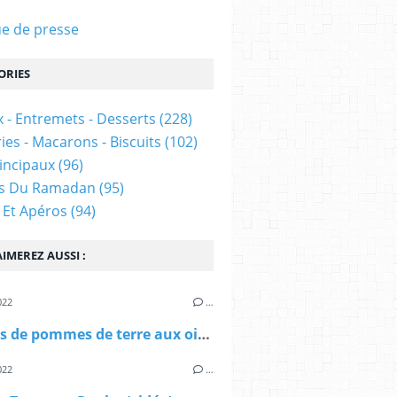
e de presse
ORIES
 - Entremets - Desserts
(228)
ies - Macarons - Biscuits
(102)
rincipaux
(96)
es Du Ramadan
(95)
 Et Apéros
(94)
IMEREZ AUSSI :
022
…
Galettes de pommes de terre aux oignons 🧅 🥔 (vidéo)
022
…