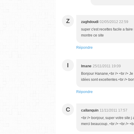
Z
zaghdoudi
02/05/2012 22:59
super c'est recettes facile a fai
montre ce site
Répondre
I
Imane
25/11/2011 19:09
Bonjour Hanane,<br /> <br /> Je t
idées sont excellentes.<br /> b
Répondre
C
callanquin
11/11/2011 17:57
<br /> bonjour, super votre site j
merci beaucoup..<br /> <br /> <br