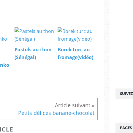
Pastels au thon
Borek turc au
(Sénégal)
fromage(vidéo)
anko
SUIVE
Petits délices banane-chocolat
PAGES
ICLE