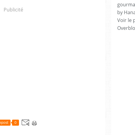
gourman
Publicité
by Hana
Voir le 
Overbl
epost
0