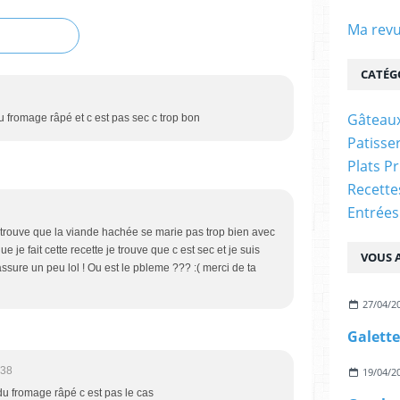
Ma revu
CATÉG
Gâteaux
u fromage râpé et c est pas sec c trop bon
Patisser
Plats P
Recett
Entrées
 trouve que la viande hachée se marie pas trop bien avec
ue je fait cette recette je trouve que c est sec et je suis
VOUS A
rassure un peu lol ! Ou est le pbleme ??? :( merci de ta
27/04/2
:38
19/04/2
 du fromage râpé c est pas le cas