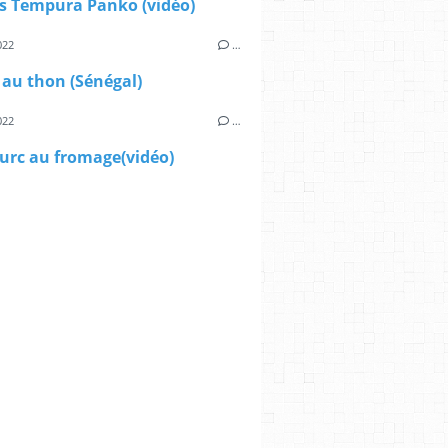
 Tempura Panko (vidéo)
022
…
 au thon (Sénégal)
022
…
urc au fromage(vidéo)