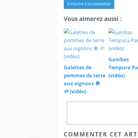
S'inscrire à la newsletter
Vous aimerez aussi :
Gambas
Galettes de
Tempura P
pommes de terre
(vidéo)
aux oignons 🧅
🥔 (vidéo)
COMMENTER CET ART