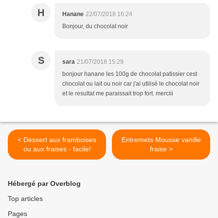
H
Hanane
22/07/2018 16:24
Bonjour, du chocolat noir
S
sara
21/07/2018 15:29
bonjour hanane les 100g de chocolat patissier cest
chocolat ou lait ou noir car j'ai utilisé le chocolat noir
et le resultat me paraissait trop fort. merciii
< Dessert aux framboises
Entremets Mousse vanille
ou aux fraises - facile!
fraise >
Hébergé par Overblog
Top articles
Pages