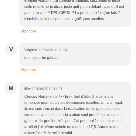
Bonjour Hanane, j'ai comme d'habitude succombé et testé
cette recette, et je dirais juste quil y a un defaut : cest qu'il est
parti trop vite!!!!! DELICIEUX !!! La prochaine fois j'en fais 2
d'emblée lol merci pour tes magnifiques recettes
Répondre
V
Virginie
21/06/2018 11:34
quel superbe gâteau
Répondre
M
Mimi
18/06/2018 11:21
Coucou Hanane,<br /> <br /> Tout d’abord je tiens à te
remercier pour toutes tes délicieuses recettes. Un vrai régal.
Je me suis lancée dans la réalisation de ce gâteau. je suis
contente car tout le monde a aimé seul problème avec mes
gâteaux, ils gonflent très peu. J’ai pourtant fait tout ce que tu
as dit et j’ai même acheté un moule de 17,5. Aurais-tu une
astuce?<br /> Merci à bientôt