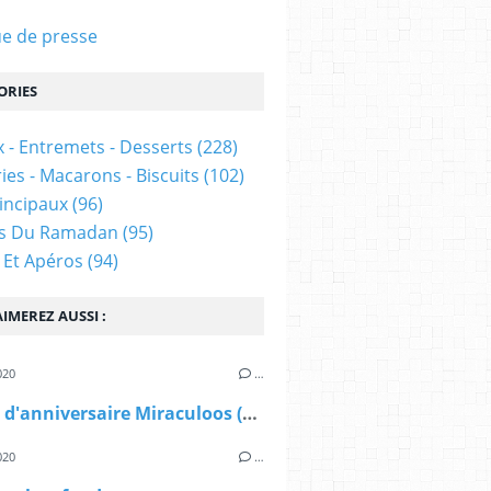
e de presse
ORIES
 - Entremets - Desserts
(228)
ies - Macarons - Biscuits
(102)
rincipaux
(96)
es Du Ramadan
(95)
 Et Apéros
(94)
IMEREZ AUSSI :
020
…
Gâteau d'anniversaire Miraculoos (LadyBug)
020
…