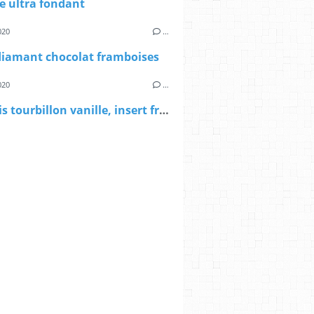
e ultra fondant
020
…
diamant chocolat framboises
020
…
Bavarois tourbillon vanille, insert fruits de la passion