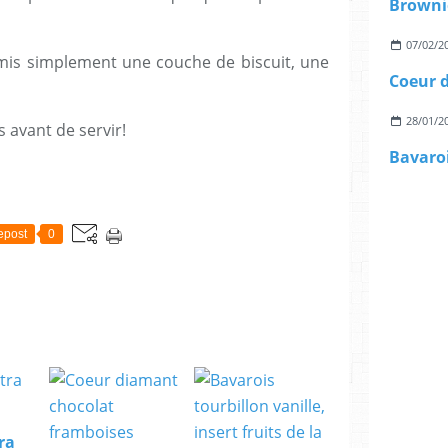
Browni
07/02/2
i mis simplement une couche de biscuit, une
Coeur 
28/01/2
 avant de servir!
epost
0
ra