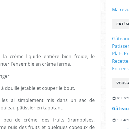
Ma revu
CATÉG
Gâteaux
Patisser
Plats P
la crème liquide entière bien froide, le
Recett
nter l'ensemble en crème ferme.
Entrées
nger
VOUS A
 douille jetable et couper le bout.
06/07/2
je les ai simplement mis dans un sac de
rouleau pâtissier en tapotant.
 peu de crème, des fruits (framboises,
10/04/2
crème puis des fruits et quelques copeaux de