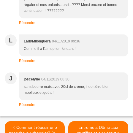
régaler et mes enfants aussi...???? Merci encore et bonne
continuation !! ????????
Répondre
L
LadyMilonguera
04/11/2019 09:36
Comme il a l'air top ton fondant !
Répondre
J
joscelyne
04/11/2019 08:30
sans beurre mais avec 20cl de crème, il doit être bien
moelleux et goûtu!
Répondre
< Comment réussir une
Entremets Dôme aux